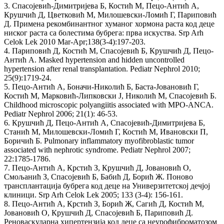
3. Спасојевић-Димитријева Б, Костић М, Пецо-Антић А,
Крушчић Д, Цветковић М, Милошевски-Ломић Г, Париповић
Д. Примена рекомбинантног хуманог хормона раста код деце
ниског раста са болестима бубрега: прва искуства. Srp Arh
Celok Lek 2010 Mar-Apr;138(3-4):197-203.
4. Париповић Д, Костић М, Спасојевић Б, Крушчић Д, Пецо-
Антић А. Masked hypertension and hidden uncontrolled
hypertension after renal transplantation. Pediatr Nephrol 2010;
25(9):1719-24.
5. Пецо-Антић А, Боначи-Николић Б, Баста-Јовановић Г,
Костић М, Марковић-Липковски Ј, Николић М, Спасојевић Б.
Childhood microscopic polyangiitis associated with MPO-ANCA.
Pediatr Nephrol 2006; 21(1): 46-53.
6. Крушчић Д, Пецо-Антић А, Спасојевић-Димитријева Б,
Станић М, Милошевски-Ломић Г, Костић М, Ивановски П,
Боричић Б. Pulmonary inflammatory myofibroblastic tumor
associated with nephrotic syndrome. Pediatr Nephrol 2007;
22:1785-1786.
7. Пецо-Антић А, Крстић З, Крушчић Д, Јовановић О,
Смољанић З, Спасојевић Б, Бабић Д, Борић Ж. Поново
трансплантација бубрега код деце на Универзитетској дечјој
клиници. Srp Arh Celok Lek 2005; 133 (3-4): 156-161.
8. Пецо-Антић А, Крстић З, Борић Ж, Сагић Д, Костић М,
Јовановић О, Крушчић Д, Спасојевић Б, Париповић Д.
Реноваскуларна хипертензија код деце са неурофиброматозом