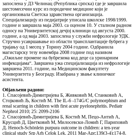
запослена у ДЗ Челинац (Република српска) где је завршила
шестомесечни курс из породичне медицине који је
организовала Светска здравствена организација.
Специјализацију из педијатрије уписала школске 1998/1999.
године и завршила маја 2003. са оценом 10. У сталном радном
односу на Универзитетској дечјој клиници од августа 2000.
године, а од маја 2003. запослена у служби нефрологије УДК.
Стручно усавршавање из области трансплантације бубрега у
трајању од 1 месец у Торину 2004 године. Одбранила
магистарску тезу новембра 2008 године под називом
„Ожиљне промене на бубрезима код деце са уринарним
инфекцијама“. Завршена ужа специјализација из нефрологије
завршена 2011. године, на Медицинском факултету
Универзитета у Београду. Изабрана у звање клиничког
асистента.
Објављени радови:
1. Спасојевић-Димитријева Б, Живковић М, Станковић А,
Стојковић Љ, Костић М. The IL-6 -174G/C polymorphism and
renal scarring in children with first acute pyelonephritis. Pediatr
Nephrol 2010; 25: 2099-2106
2. Спасојевић-Димитријева Б, Костић М, Пецо-Антић А,
Крусцић Д, Цветковић М, Милосевски-Ломић Г, Париповић
Д. Henoch-Schönlein purpura outcome in children: a ten-year
clinical study Srp Arh Celok Lek. 2011 Mar-Apr;139(3-4):174-8.