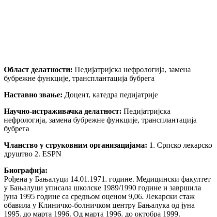
Област делатности:
Педијатријска нефрологија, замена
бубрежне функције, трансплантација бубрега
Наставно звање:
Доцент, катедра педијатрије
Научно-истраживачка делатност:
Педијатријска
нефрологија, замена бубрежне функције, трансплантација
бубрега
Чланство у струковним организацијама:
1. Српско лекарско
друштво 2. ESPN
Биографија:
Рођена у Бањалуци 14.01.1971. године. Медицински факултет
у Бањалуци уписала школске 1989/1990 године и завршила
јуна 1995 године са средњом оценом 9,06. Лекарски стаж
обавила у Клиничко-болничком центру Бањалука од јуна
1995. до марта 1996. Од марта 1996. до октобра 1999.