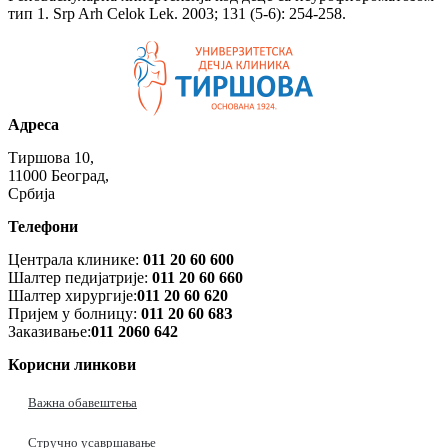
тип 1. Srp Arh Celok Lek. 2003; 131 (5-6): 254-258.
Адреса
Тиршова 10,
11000 Београд,
Србија
Телефони
Централа клинике:
011 20 60 600
Шалтер педијатрије:
011 20 60 660
Шалтер хирургије:
011 20 60 620
Пријем у болницу:
011 20 60 68З
Заказивање:
011 2060 642
Корисни линкови
Важна обавештења
Стручно усавршавање