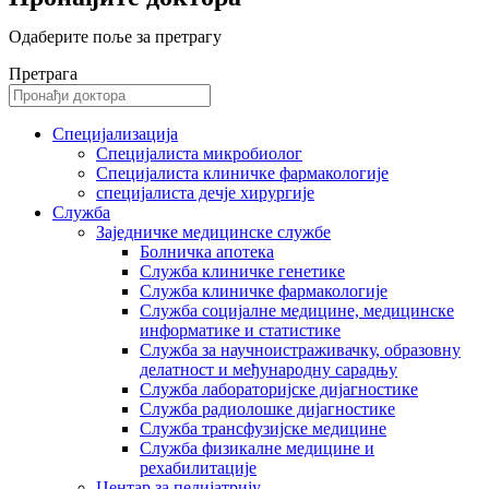
Одаберите поље за претрагу
Претрага
Специјализација
Специјалиста микробиолог
Специјалиста клиничке фармакологије
специјалиста дечје хирургије
Служба
Заједничке медицинске службе
Болничка апотека
Служба клиничке генетике
Служба клиничке фармакологије
Служба социјалне медицине, медицинске
информатике и статистике
Служба за научноистраживачку, образовну
делатност и међународну сарадњу
Служба лабораторијске дијагностике
Служба радиолошке дијагностике
Служба трансфузијске медицине
Служба физикалне медицине и
рехабилитације
Центар за педијатрију