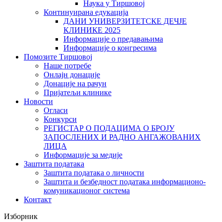
Наука у Тиршовој
Континуирана едукација
ДАНИ УНИВЕРЗИТЕТСКЕ ДЕЧЈЕ
КЛИНИКЕ 2025
Информације о предавањима
Информације о конгресима
Помозите Тиршовој
Наше потребе
Онлајн донације
Донације на рачун
Пријатељи клинике
Новости
Огласи
Конкурси
РЕГИСТАР О ПОДАЦИМА О БРОЈУ
ЗАПОСЛЕНИХ И РАДНО АНГАЖОВАНИХ
ЛИЦА
Информације за медије
Заштита података
Заштита података о личности
Заштита и безбедност података информационо-
комуникационог система
Контакт
Изборник