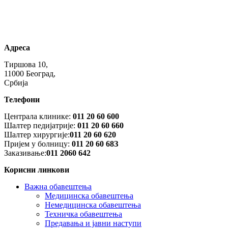
Адреса
Тиршова 10,
11000 Београд,
Србија
Телефони
Централа клинике:
011 20 60 600
Шалтер педијатрије:
011 20 60 660
Шалтер хирургије:
011 20 60 620
Пријем у болницу:
011 20 60 68З
Заказивање:
011 2060 642
Корисни линкови
Важна обавештења
Медицинска обавештења
Немедицинска обавештења
Техничка обавештења
Предавања и јавни наступи