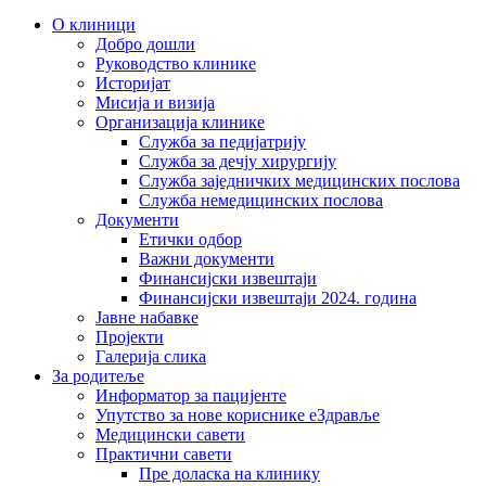
О клиници
Добро дошли
Руководство клинике
Историјат
Мисија и визија
Организација клинике
Служба за педијатрију
Служба за дечју хирургију
Служба заједничких медицинских послова
Служба немедицинских послова
Документи
Етички одбор
Важни документи
Финансијски извештаји
Финансијски извештаји 2024. година
Јавне набавке
Пројекти
Галерија слика
За родитеље
Информатор за пацијенте
Упутство за нове кориснике еЗдравље
Медицински савети
Практични савети
Пре доласка на клинику