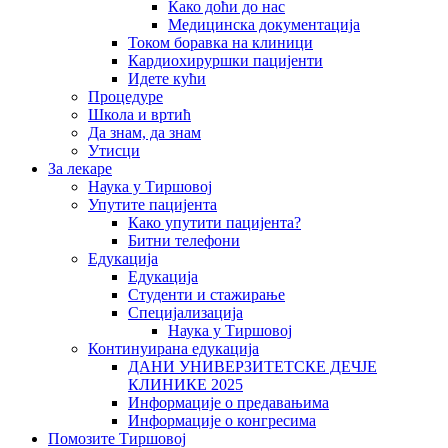
Како доћи до нас
Медицинска документација
Током боравка на клиници
Кардиохируршки пацијенти
Идете кући
Процедуре
Школа и вртић
Да знам, да знам
Утисци
За лекаре
Наука у Тиршовој
Упутите пацијента
Како упутити пацијента?
Битни телефони
Едукација
Едукација
Студенти и стажирање
Специјализација
Наука у Тиршовој
Континуирана едукација
ДАНИ УНИВЕРЗИТЕТСКЕ ДЕЧЈЕ
КЛИНИКЕ 2025
Информације о предавањима
Информације о конгресима
Помозите Тиршовој