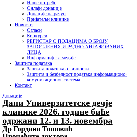
Наше потребе
Онлајн донације
Донације на рачун
Пријатељи клинике
Новости
Огласи
Конкурси
РЕГИСТАР О ПОДАЦИМА О БРОЈУ
ЗАПОСЛЕНИХ И РАДНО АНГАЖОВАНИХ
ЛИЦА
Информације за медије
Заштита података
Заштита података о личности
Заштита и безбедност података информационо-
комуникационог система
Контакт
Донације
Дани Универзитетске дечје
клинике 2026. године биће
одржани 12. и 13. новембра
Др Гордана Тошовић
Пронађите доктора