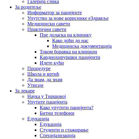
Галерија слика
За родитеље
Информатор за пацијенте
Упутство за нове кориснике еЗдравље
Медицински савети
Практични савети
Пре доласка на клинику
Како доћи до нас
Медицинска документација
Током боравка на клиници
Кардиохируршки пацијенти
Идете кући
Процедуре
Школа и вртић
Да знам, да знам
Утисци
За лекаре
Наука у Тиршовој
Упутите пацијента
Како упутити пацијента?
Битни телефони
Едукација
Едукација
Студенти и стажирање
Специјализација