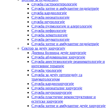
служба гастроентерологије
Служба хитне и амбулантне педијатрије
служба кардиологије
Служба неонатологије
служба неурологије
Служба пулмологије и алергологије
Служба нефрологије
Служба хематологије
Служба реуматологије
Служба хитне и амбулантне педијатрије
Сектор за дечју хирургију
Дневна болница дечје хирургије
Служба абдоминалне хирургије
Служба анестезиологије реаниматологије и
интезивне терапије
Служба урологије
Служба за дечју ортопедију са
трауматологијом
Служба кардиохирургије
Служба неонаталне хирургије
Служба неурохирургије
Служба пластичне реконструктивне и
естетске хирургије
Служба хитне и амбулантне дечје хирургије