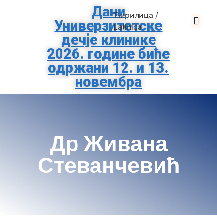
Дани
Ћирилица
/
Универзитетске
О Клиниц
За Родит
Помозите Тиршо
Заштита Подат
Latinica
дечје клинике
2026. године биће
одржани 12. и 13.
новембра
Др Живана
Стеванчевић