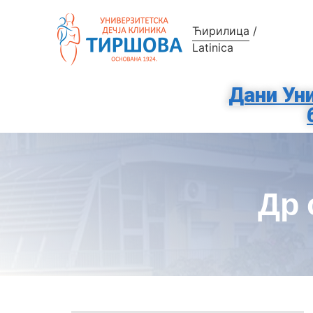
Ћирилица
/
Latinica
Дани Уни
Др 