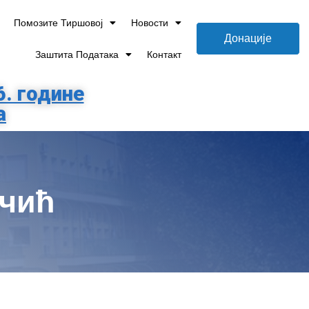
Помозите Тиршовој
Новости
Донације
Заштита Података
Контакт
6. године
а
ичић