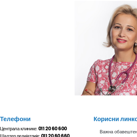
Телефони
Корисни линк
Централа клинике:
011 20 60 600
Важна обавеште
Шалтер педијатрије:
011 20 60 660