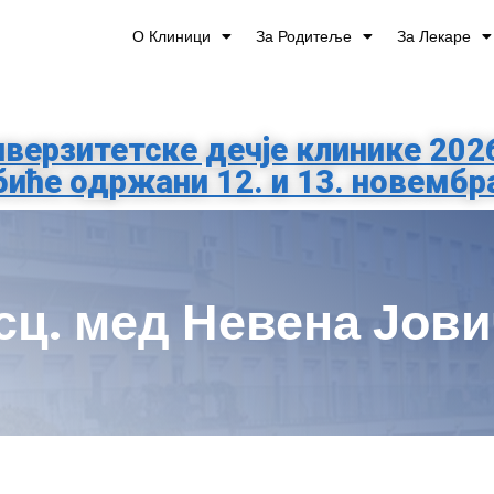
О Клиници
За Родитеље
За Лекаре
верзитетске дечје клинике 202
биће одржани 12. и 13. новембр
сц. мед Невена Јов