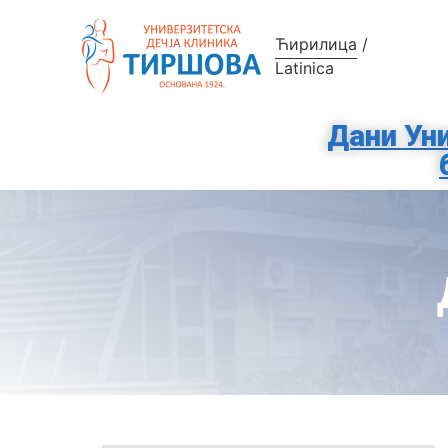
Ћирилица
/
Latinica
Дани Уни