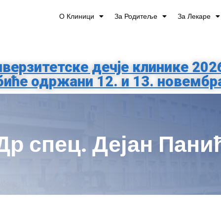
О Клиници
За Родитеље
За Лекаре
верзитетске дечје клинике 202
биће одржани 12. и 13. новембр
Др спец. Дејан Пани