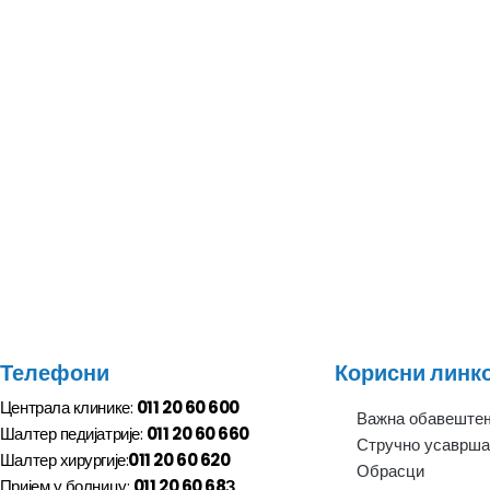
Телефони
Корисни линк
Централа клинике:
011 20 60 600
Важна обавеште
Шалтер педијатрије:
011 20 60 660
Стручно усаврш
Шалтер хирургије:
011 20 60 620
Обрасци
Пријем у болницу:
011 20 60 68З