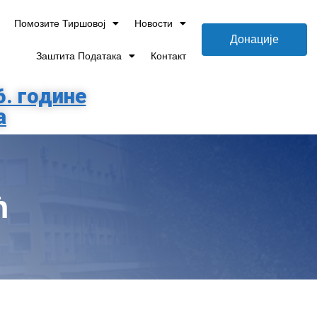
Помозите Тиршовој
Новости
Донације
Заштита Података
Контакт
6. године
а
ћ