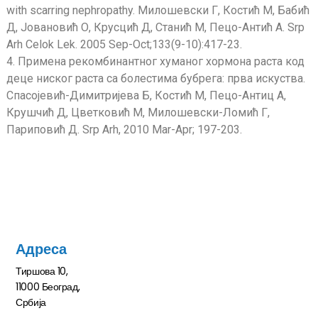
with scarring nephropathy. Милошевски Г, Костић М, Бабић
Д, Јовановић О, Крусцић Д, Станић М, Пецо-Антић А. Srp
Arh Celok Lek. 2005 Sep-Oct;133(9-10):417-23.
4. Примена рекомбинантног хуманог хормона раста код
деце ниског раста са болестима бубрега: прва искуства.
Спасојевић-Димитријева Б, Костић М, Пецо-Антиц А,
Крушчић Д, Цветковић М, Милошевски-Ломић Г,
Париповић Д. Srp Arh, 2010 Mar-Apr; 197-203.
Адреса
Тиршова 10,
11000 Београд,
Србија