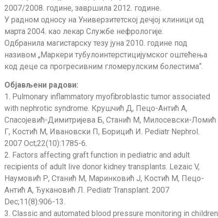
2007/2008. године, завршила 2012. године.
У радном односу на Универзитетској дечјој клиници од
марта 2004. као лекар Службе нефрологије.
Одбранила магистарску тезу јуна 2010. године под
називом „Маркери тубулоинтерстицијумског оштећења
код деце са прогресивним гломерулским болестима“.
Објављени радови:
1. Pulmonary inflammatory myofibroblastic tumor associated
with nephrotic syndrome. Крушчић Д, Пецо-Антић А,
Спасојевић-Димитријева Б, Станић М, Милосевски-Ломић
Г, Костић М, Ивановски П, Борицић И. Pediatr Nephrol.
2007 Oct;22(10):1785-6.
2. Factors affecting graft function in pediatric and adult
recipients of adult live donor kidney transplants. Lezaic V,
Наумовић Р, Станић М, Маринковић Ј, Костић М, Пецо-
Антић А, Ђукановић Л. Pediatr Transplant. 2007
Dec;11(8):906-13.
3. Classic and automated blood pressure monitoring in children