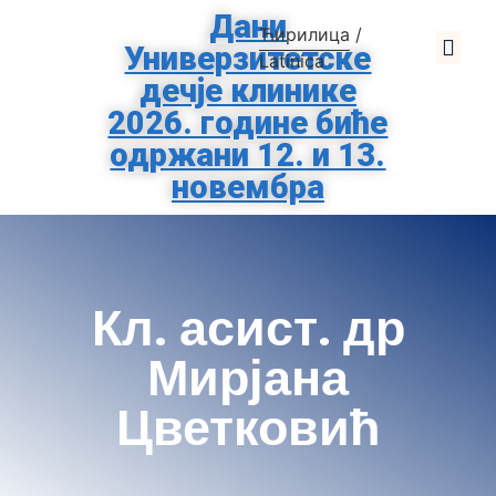
Дани
Ћирилица
/
Универзитетске
О Клиниц
За Родит
Помозите Тиршо
Заштита Подат
Latinica
дечје клинике
2026. године биће
одржани 12. и 13.
новембра
Кл. асист. др
Мирјана
Цветковић