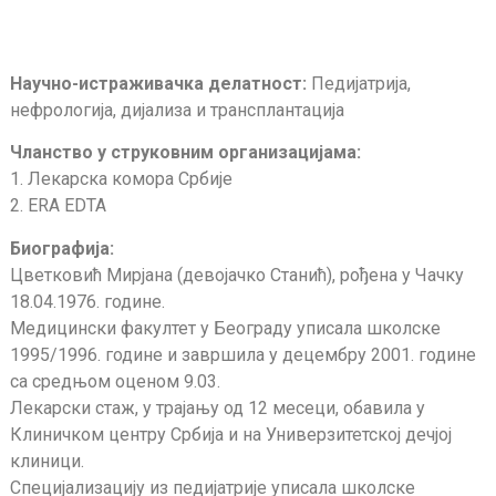
Научно-истраживачка делатност:
Педијатрија,
нефрологија, дијализа и трансплантација
Чланство у струковним организацијама:
1. Лекарска комора Србије
2. ERA EDTA
Биографија:
Цветковић Мирјана (девојачко Станић), рођена у Чачку
18.04.1976. године.
Медицински факултет у Београду уписала школске
1995/1996. године и завршила у децембру 2001. године
са средњом оценом 9.03.
Лекарски стаж, у трајању од 12 месеци, обавила у
Клиничком центру Србија и на Универзитетској дечјој
клиници.
Специјализацију из педијатрије уписала школске