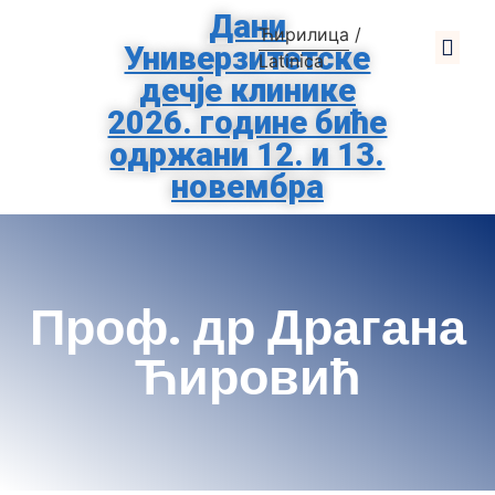
Дани
Ћирилица
/
Универзитетске
О Клиниц
За Родит
Помозите Тиршо
Заштита Подат
Latinica
дечје клинике
2026. године биће
одржани 12. и 13.
новембра
Проф. др Драгана
Ћировић