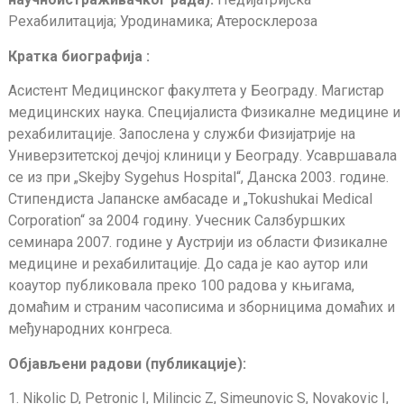
Рехабилитација; Уродинамика; Атеросклероза
Кратка биографија :
Асистент Медицинског факултета у Београду. Магистар
медицинских наука. Специјалиста Физикалне медицине и
рехабилитације. Запослена у служби Физијатрије на
Универзитетској дечјој клиници у Београду. Усавршавала
се из при „Skejby Sygehus Hospital“, Данска 2003. године.
Стипендиста Јапанске амбасаде и „Tokushukai Medical
Corporation“ за 2004 годину. Учесник Салзбуршких
семинара 2007. године у Аустрији из области Физикалне
медицине и рехабилитације. До сада је као аутор или
коаутор публиковала преко 100 радова у књигама,
домаћим и страним часописима и зборницима домаћих и
међународних конгреса.
Објављени радови (публикације):
1. Nikolic D, Petronic I, Milincic Z, Simeunovic S, Novakovic I,