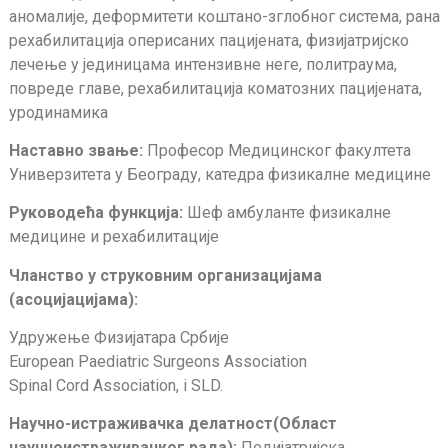
аномалије, деформитети коштано-зглобног система, рана
рехабилитација оперисаних пацијената, физијатријско
лечење у јединицама интензивне неге, политраума,
повреде главе, рехабилитација коматозних пацијената,
уродинамика
Наставно звање:
Професор Медицинског факултета
Универзитета у Београду, катедра физикалне медицине
Руководећа функција:
Шеф амбуланте физикалне
медицине и рехабилитације
Чланство у струковним организацијама
(асоцијацијама):
Удружење Физијатара Србије
European Paediatric Surgeons Association
Spinal Cord Association, i SLD.
Научно-истраживачка делатност(Област
научноистраживачког рада):
Педијатријска