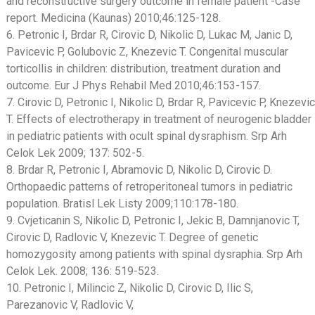
and reconstructive surgery outcome in female patient -Case
report. Medicina (Kaunas) 2010;46:125-128.
6. Petronic I, Brdar R, Cirovic D, Nikolic D, Lukac M, Janic D,
Pavicevic P, Golubovic Z, Knezevic T. Congenital muscular
torticollis in children: distribution, treatment duration and
outcome. Eur J Phys Rehabil Med 2010;46:153-157.
7. Cirovic D, Petronic I, Nikolic D, Brdar R, Pavicevic P, Knezevic
T. Effects of electrotherapy in treatment of neurogenic bladder
in pediatric patients with ocult spinal dysraphism. Srp Arh
Celok Lek 2009; 137: 502-5.
8. Brdar R, Petronic I, Abramovic D, Nikolic D, Cirovic D.
Orthopaedic patterns of retroperitoneal tumors in pediatric
population. Bratisl Lek Listy 2009;110:178-180.
9. Cvjeticanin S, Nikolic D, Petronic I, Jekic B, Damnjanovic T,
Cirovic D, Radlovic V, Knezevic T. Degree of genetic
homozygosity among patients with spinal dysraphia. Srp Arh
Celok Lek. 2008; 136: 519-523.
10. Petronic I, Milincic Z, Nikolic D, Cirovic D, Ilic S,
Parezanovic V, Radlovic V,