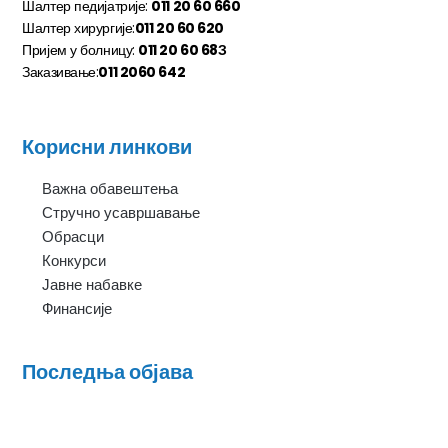
Шалтер педијатрије:
011 20 60 660
Шалтер хирургије:
011 20 60 620
Пријем у болницу:
011 20 60 68З
Заказивање:
011 2060 642
Корисни линкови
Важна обавештења
Стручно усавршавање
Обрасци
Конкурси
Јавне набавке
Финансије
Последња објава