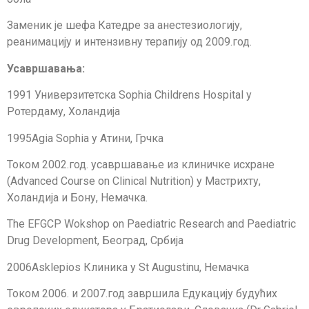
Заменик је шефа Катедре за анестезиологију,
реанимацију и интензивну терапију од 2009.год.
Усавршавања:
1991 Универзитетска Sophia Childrens Hospital у
Ротердаму, Холандија
1995Agia Sophia у Атини, Грчка
Током 2002.год. усавршавање из клиничке исхране
(Advanced Course on Clinical Nutrition) у Мастрихту,
Холандија и Бону, Немачка.
The EFGCP Wokshop on Paediatric Research and Paediatric
Drug Development, Београд, Србија
2006Asklepios Клиника у St Augustinu, Немачка
Током 2006. и 2007.год завршила Едукацију будућих