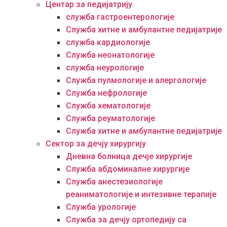
Центар за педијатрију
служба гастроентерологије
Служба хитне и амбулантне педијатрије
служба кардиологије
Служба неонатологије
служба неурологије
Служба пулмологије и алергологије
Служба нефрологије
Служба хематологије
Служба реуматологије
Служба хитне и амбулантне педијатрије
Сектор за дечју хирургију
Дневна болница дечје хирургије
Служба абдоминалне хирургије
Служба анестезиологије
реаниматологије и интезивне терапије
Служба урологије
Служба за дечју ортопедију са