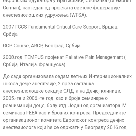
европских едукатора у Братислави, Словачка (Dr Gabriel
Gurman), као један од пројеката светске федерације
анестезиолошких удружења (WFSA).
2007 FCCS Fundamental Critical Care Support, Вршац,
Србија
GCP Course, ARCP, Београд, Србија
2008.год. TEMPUS пројекат Paliative Pain Managemant (
Србија, Италија, Француска).
До сада организовала седам летњих Интернационалних
школа дечје анестезије, 2 прва састанка
анестезилолошке секције СЛД-а на Дечјој клиници,
2005.-те и 2006.-те год. као и броје семинаре о
реанимацији деце, болу итд. Један од организатора IV
семинара FEEA као и бројних конгреса. Председник је
организационог комитета Европског конгреса дечјих
анестезиолога који ће се одржати у Београду 2016.год.