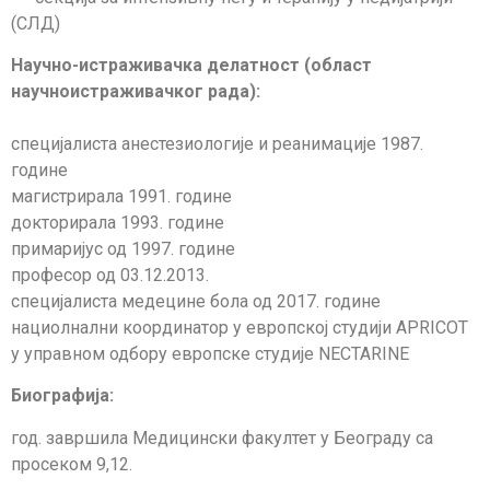
(СЛД)
Научно-истраживачка делатност (област
научноистраживачког рада):
специјалиста анестезиологије и реанимације 1987.
године
магистрирала 1991. године
докторирала 1993. године
примаријус од 1997. године
професор од 03.12.2013.
специјалиста медецине бола од 2017. године
нациолнални координатор у европској студији APRICOT
у управном одбору европске студије NECTARINE
Биографија:
год. завршила Медицински факултет у Београду са
просеком 9,12.