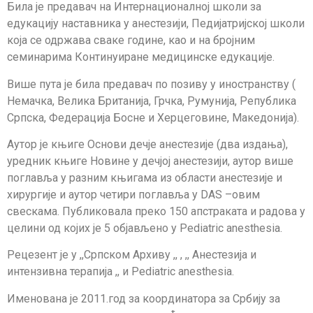
Била је предавач на Интернационалној школи за
едукацију наставника у анестезији, Педијатријској школи
која се одржава сваке године, као и на бројним
семинарима Континуиране медицинске едукације.
Више пута је била предавач по позиву у иностранству (
Немачка, Велика Британија, Грчка, Румунија, Република
Српска, Федерација Босне и Херцеговине, Македонија).
Аутор је књиге Основи дечје анестезије (два издања),
уредник књиге Новине у дечјој анестезији, аутор више
поглавља у разним књигама из области анестезије и
хирургије и аутор четири поглавља у DAS –овим
свескама. Публиковала преко 150 апстраката и радова у
целини од којих је 5 објављено у Pediatric anesthesia.
Рецезент је у ,,Српском Архиву ,, , ,, Анестезија и
интензивна терапија ,, и Pediatric anesthesia.
Именована је 2011.год за координатора за Србију за