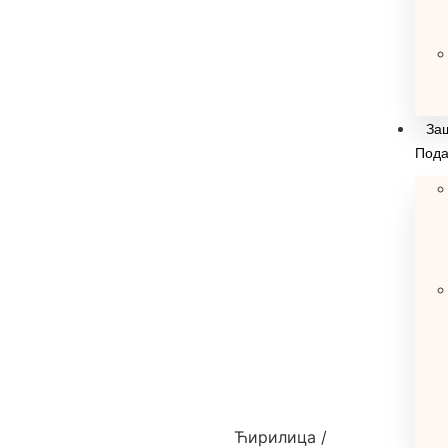
За
Пода
Ћирилица
/