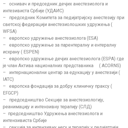
– оснивач и председник дечјих анестезиолога и
интезивиста Србије (УДАИС)
– председник Комитета за педијатријску анестезију при
светској федерацији анестезиолошких удружења (
WFSA)
– европско удружење анестезиолога (ESA)
– европско удружење за парентералну и ентералну
исхрану ( ESPEN)
– европско удружење дечјих анестезиолога (ESPA) где
је члан Актива националних представника ( ACORNS)
– интернационални центар за едукацију у анестезији (
IATC)
– европска фондација за добру клиничку праксу (
EFGCP)
– председништво Секције за анестезиологију,
реанимацију и интензивну терапију (СЛД)
– председништво Удружења анестезиолога и
интензивиста Србије
– секција за интензивну негу и терапију у педијатрији