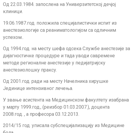
Од 22.03.1984. запослена на Универзитетској дечјој
клиници.
19.06.1987.год. положила специјалистички испит из
анестезиологије са реаниматологијом са одличним
успехом..
Од 1994.год. на месту шефа одсека Службе анестезије за
дијагностичке процедуре и тада уводи савремене
методе регионалне анестезије у педијатријску
анестезиолошку праксу.
Од 2001.год. ради на месту Начелника хирушке
Јединице интензивног лечења.
У звање асистента на Медицинском факултету изабрана
у марту 1999.год., (реизбор 01.03.2007.), доцента
2008.год. , а професора 03.12.2013.
2014/15 год. уписала субспецијализацију из Медицине
бола