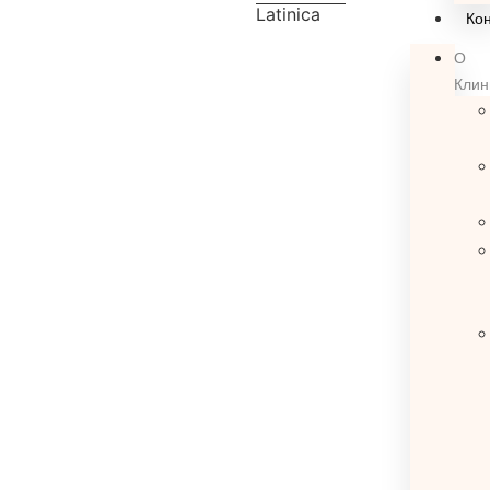
Latinica
Кон
О
Клин