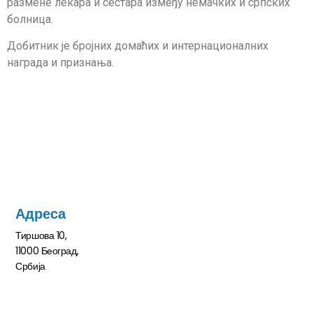
размене лекара и сестара између немачких и српских
болница.
Добитник је бројних домаћих и интернационалних
награда и признања.
Адреса
Тиршова 10,
11000 Београд,
Србија