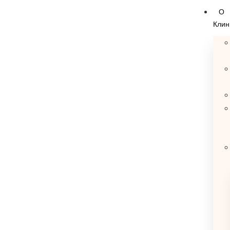
О
Клин