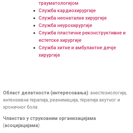
трауматологијом
Служба кардиохирургије
Служба неонаталне хирургије
Служба неурохирургије
Служба пластичне реконструктивне и
естетске хирургије
Служба хитне и амбулантне дечје
хирургије
Област делатности (интересовања)
: анестезиологија,
интензивна терапија, реанимација, терапија акутног и
хроничног бола
Чланство у струковним организацијама
(
асоцијацијама
):