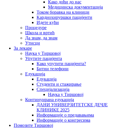
Како доћи до нас
Медицинска документација
Током боравка на клиници
Кардиохируршки пацијенти
Идете кући
Процедуре
Школа и вртић
Да знам, да знам
Утисци
За лекаре
Наука у Тиршовој
Упутите пацијента
Како упутити пацијента?
Битни телефони
Едукација
Едукација
Студенти и стажирање
Специјализација
Наука у Тиршовој
Континуирана едукација
ДАНИ УНИВЕРЗИТЕТСКЕ ДЕЧЈЕ
КЛИНИКЕ 2025
Информације о предавањима
Информације о конгресима
Помозите Тиршовој