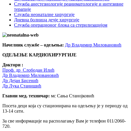
Служба анестезиологије реаниматологије и интезивне
терапије
Служба неонаталне хирургије
Дневна болница дечје хирургије
Служба операционог блока са стерилизацијом
Начелник службе – одељења:
Др Владимир Миловановић
ОДЕЉЕЊЕ КАРДИОХИРУРГИЈЕ
Доктори :
Проф. др Слободан Илић
Др Владимир Миловановић
Др Дејан Бисенић
Др Лука Станишић
Главни мед. техничар:
мс Сања Станојковић
Посета деци која су стационирана на одељењу је у периоду од
13-14 сати.
За све информације на располагању Вам је телефон 011/2060-
720.