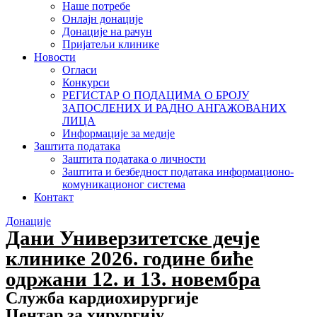
Наше потребе
Онлајн донације
Донације на рачун
Пријатељи клинике
Новости
Огласи
Конкурси
РЕГИСТАР О ПОДАЦИМА О БРОЈУ
ЗАПОСЛЕНИХ И РАДНО АНГАЖОВАНИХ
ЛИЦА
Информације за медије
Заштита података
Заштита података о личности
Заштита и безбедност података информационо-
комуникационог система
Контакт
Донације
Дани Универзитетске дечје
клинике 2026. године биће
одржани 12. и 13. новембра
Служба кардиохирургије
Центар за хирургију