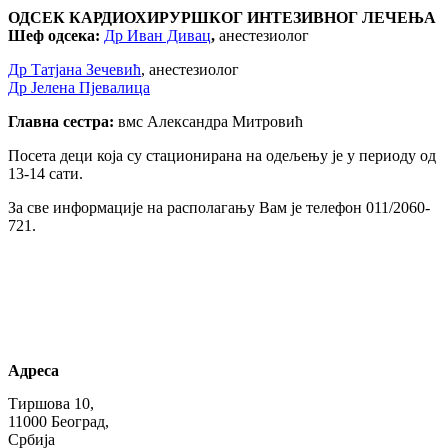
ОДСЕК КАРДИОХИРУРШКОГ ИНТЕЗИВНОГ ЛЕЧЕЊА
Шеф одсека:
Др Иван Дивац
,
анестезиолог
Др Татјана Зечевић
, анестезиолог
Др Јелена Пјевалица
Главна сестра:
вмс Александра Митровић
Посета деци која су стационирана на одељењу је у периоду од
13-14 сати.
За све информације на располагању Вам је телефон 011/2060-
721.
Адреса
Тиршова 10,
11000 Београд,
Србија