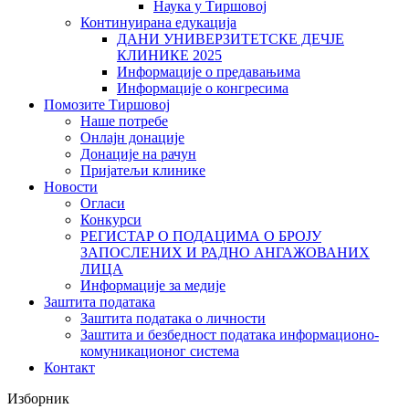
Наука у Тиршовој
Континуирана едукација
ДАНИ УНИВЕРЗИТЕТСКЕ ДЕЧЈЕ
КЛИНИКЕ 2025
Информације о предавањима
Информације о конгресима
Помозите Тиршовој
Наше потребе
Онлајн донације
Донације на рачун
Пријатељи клинике
Новости
Огласи
Конкурси
РЕГИСТАР О ПОДАЦИМА О БРОЈУ
ЗАПОСЛЕНИХ И РАДНО АНГАЖОВАНИХ
ЛИЦА
Информације за медије
Заштита података
Заштита података о личности
Заштита и безбедност података информационо-
комуникационог система
Контакт
Изборник