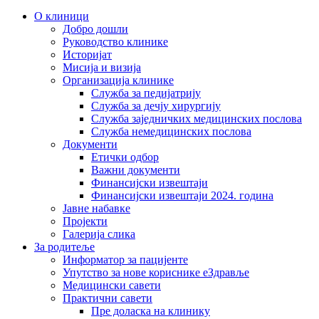
О клиници
Добро дошли
Руководство клинике
Историјат
Мисија и визија
Организација клинике
Служба за педијатрију
Служба за дечју хирургију
Служба заједничких медицинских послова
Служба немедицинских послова
Документи
Етички одбор
Важни документи
Финансијски извештаји
Финансијски извештаји 2024. година
Јавне набавке
Пројекти
Галерија слика
За родитеље
Информатор за пацијенте
Упутство за нове кориснике еЗдравље
Медицински савети
Практични савети
Пре доласка на клинику