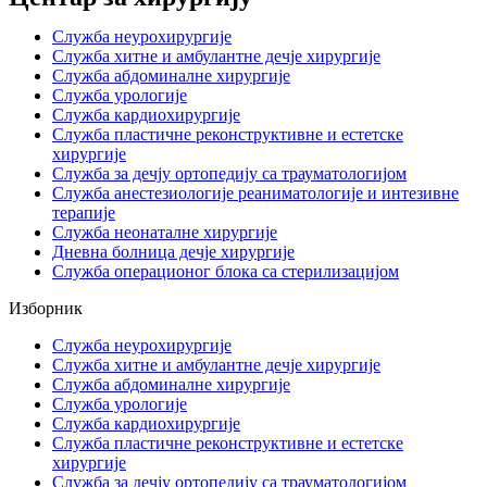
Служба неурохирургије
Служба хитне и амбулантне дечје хирургије
Служба абдоминалне хирургије
Служба урологије
Служба кардиохирургије
Служба пластичне реконструктивне и естетске
хирургије
Служба за дечју ортопедију са трауматологијом
Служба анестезиологије реаниматологије и интезивне
терапије
Служба неонаталне хирургије
Дневна болница дечје хирургије
Служба операционог блока са стерилизацијом
Изборник
Служба неурохирургије
Служба хитне и амбулантне дечје хирургије
Служба абдоминалне хирургије
Служба урологије
Служба кардиохирургије
Служба пластичне реконструктивне и естетске
хирургије
Служба за дечју ортопедију са трауматологијом