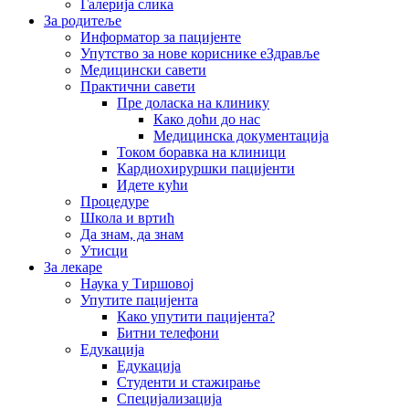
Галерија слика
За родитеље
Информатор за пацијенте
Упутство за нове кориснике еЗдравље
Медицински савети
Практични савети
Пре доласка на клинику
Како доћи до нас
Медицинска документација
Током боравка на клиници
Кардиохируршки пацијенти
Идете кући
Процедуре
Школа и вртић
Да знам, да знам
Утисци
За лекаре
Наука у Тиршовој
Упутите пацијента
Како упутити пацијента?
Битни телефони
Едукација
Едукација
Студенти и стажирање
Специјализација