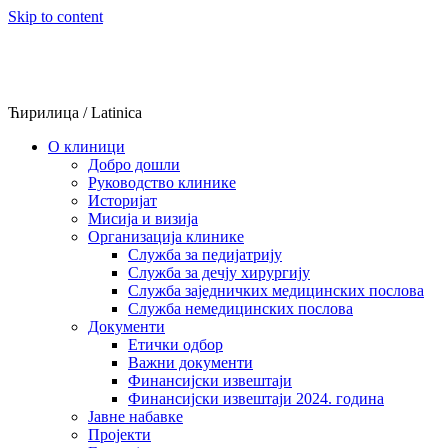
Skip to content
Ћирилица
/
Latinica
О клиници
Добро дошли
Руководство клинике
Историјат
Мисија и визија
Организација клинике
Служба за педијатрију
Служба за дечју хирургију
Служба заједничких медицинских послова
Служба немедицинских послова
Документи
Етички одбор
Важни документи
Финансијски извештаји
Финансијски извештаји 2024. година
Јавне набавке
Пројекти