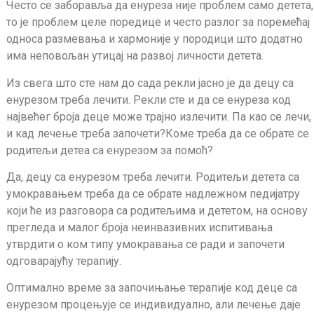
Често се заборавља да енуреза није проблем само детета,
то је проблем целе поредице и често разлог за поремећај
односа размевања и хармоније у породици што додатно
има неповољан утицај на развој личности детета.
Из свега што сте нам до сада рекли јасно је да децу са
енурезом треба лечити. Рекли сте и да се енуреза код
највећег броја деце може трајно излечити. Па као се лечи,
и кад лечење треба започети?Коме треба да се обрате се
родитељи детеа са енурезом за помоћ?
Да, децу са енурезом треба лечити. Родитељи детета са
умокравањем треба да се обрате надлежном педијатру
који ће из разговора са родитељима и дететом, на основу
прегледа и малог броја неинвазивних испитивања
утврдити о ком типу умокравања се ради и започети
одговарајућу терапију.
Оптимално време за започињање терапије код деце са
енурезом процењује се индивидуално, али лечење даје