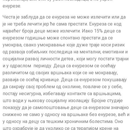
енурезе.
Честа је заблуда да се енуреза не може излечити или да
је не треба лечити јер ће сама престати. Енуреза се код
највећег броја деце може излечити. Иако 15% деце са
енурезом годишње може спонтано престати да се
умокрва, свако умокравање које дуже траје носи ризик
од развоја озбиљних последица на ментални, емотивни и
социјални развој личности детеа , који могу постати трајни
и у одраслом периоду. Деца са енурезом се осећају
различитом од својих вршњака који се не мокравају,
развија се осећај кривице. Деца са енурезом покушавају
да сакрију свој проблем од околине, повлаче се у себе,
постају несигурна, избегавају контакте са вршњацима,
што води у њихову социјалну изолацију. Бројне студије
показују да је самопоштовање деце са енурезом значајно
снижено не само у односу на вршњаке без енурезе, већ и
у односу на децу са тешким хроничним болестима. Оно
што охрабрује је да уколико се са терапијом крене на