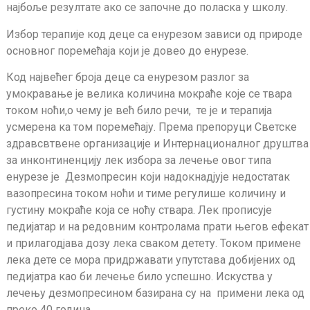
најбоље резултате ако се започне до поласка у школу.
Избор терапије код деце са енурезом зависи од природе
основног поремећаја који је довео до енурезе.
Код највећег броја деце са енурезом разлог за
умокравање је велика количина мокраће које се твара
током ноћи,о чему је већ било речи, те је и терапија
усмерена ка том поремећају. Према препоруци Светске
здравсвтвене организације и Интернационалног друштва
за инконтиненцију лек избора за лечење овог типа
енурезе је Дезмопресин који надокнадјује недостатак
вазопресина током ноћи и тиме регулише количину и
густину мокраће која се ноћу ствара. Лек прописује
педијатар и на редовним контролама прати његов ефекат
и прилагодјава дозу лека сваком детету. Током примене
лека дете се мора придржавати упутстава добијених од
педијатра као би лечење било успешно. Искуства у
лечењу дезмопресином базирана су на примени лека од
преко 40 година