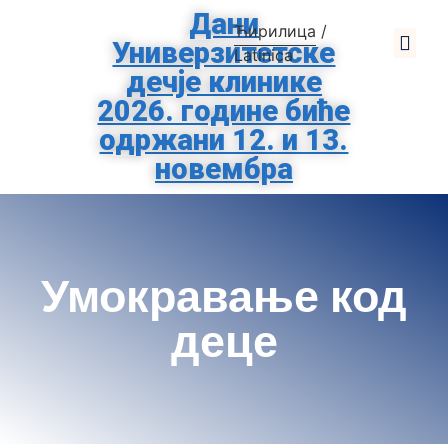
Дани
Ћирилица
/
Универзитетске
О Клиниц
За Родит
Помозите Тиршо
Заштита Подат
Latinica
дечје клинике
2026. године биће
одржани 12. и 13.
новембра
Умокравање код
деце