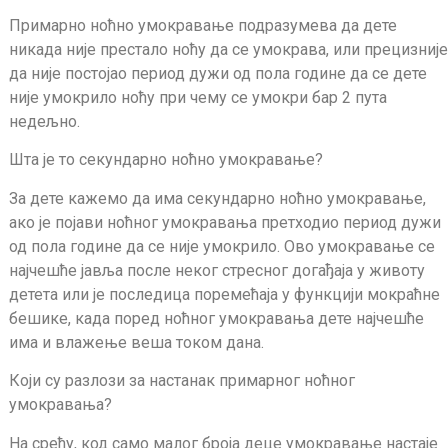
Примарно ноћно умокравање подразумева да дете
никада није престало ноћу да се умокрава, или прецизније
да није постојао период дужи од пола године да се дете
није умокрило ноћу при чему се умокри бар 2 пута
недељно.
Шта је то секундарно ноћно умокравање?
За дете кажемо да има секундарно ноћно умокравање,
ако је појави ноћног умокравања претходио период дужи
од пола године да се није умокрило. Ово умокравање се
најчешће јавља после неког стресног догађаја у животу
детета или је последица поремећаја у функцији мокраћне
бешике, када поред ноћног умокравања дете најчешће
има и влажење веша током дана.
Који су разлози за настанак примарног ноћног
умокравања?
На срећу, код само малог броја деце умокравање настаје