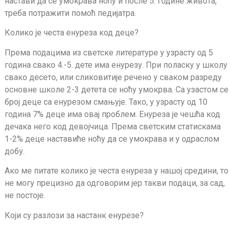
настави да се умокрава ноћу и после 5. године живота,
треба потражити помоћ педијатра.
Колико је честа енуреза код деце?
Према подацима из светске литературе у узрасту од 5
година свако 4.-5. дете има енурезу. При поласку у школу
свако десето, или сликовитије речено у сваком разреду
основне школе 2-3 детета се ноћу умокрва. Са узастом се
број деце са енурезом смањује. Тако, у узрасту од 10
година 7% деце има овај проблем. Енуреза је чешћа код
дечака него код девојчица. Према светским статискама
1-2% деце наставиће ноћу да се умокрава и у одраслом
добу.
Ако ме питате колико је честа енуреза у нашој средини, то
не могу прецизно да одговорим јер такви подаци, за сад,
не постоје.
Који су разлози за настанк енурезе?