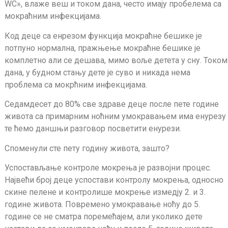
WC», влаже веш и током дана, често имају пробелема са
мокраћним инфекцијама.
Код деце са енрезом функција мокраћне бешике је
потпуно нормална, пражњење мокраћне бешике је
комплетно али се дешава, мимо воље детета у сну. Током
дана, у будном стању дете је суво и никада нема
проблема са мокрћним инфекцијама.
Седамдесет до 80% све здраве деце после пете године
живота са примарним ноћним умокравањем има енурезу
те ћемо даншњи разговор посветити енурези.
Споменули сте пету годину живота, зашто?
Успостављање контроле мокрења је развојни процес.
Највећи број деце успостави контролу мокрења, односно
скине пелене и контролише мокрење измедју 2. и 3.
године живота. Повремено умокравање ноћу до 5.
године се не сматра поремећајем, али уколико дете