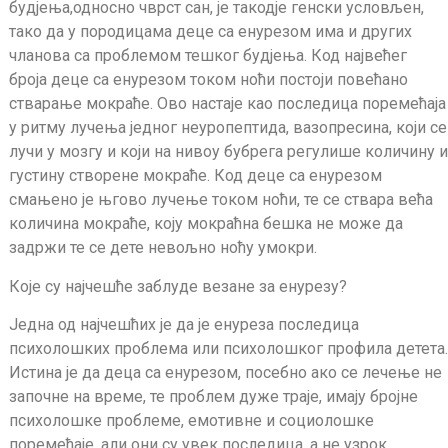
будјења,односно чврст сан, је такодје генски условљен,
тако да у породицама деце са енурезом има и других
чланова са проблемом тешког будјења. Код највећег
броја деце са енурезом током ноћи постоји повећано
стварање мокраће. Ово настаје као последица поремећаја
у ритму лучења једног неуропептида, вазопресина, који се
лучи у мозгу и који на нивоу бубрега регулише количину и
густину створене мокраће. Код деце са енурезом
смањено је њгово лучење током ноћи, те се ствара већа
количина мокраће, коју мокраћна бешка не може да
задржи те се дете невољно ноћу умокри.
Које су најчешће заблуде везане за енурезу?
Једна од најчешћих је да је енуреза последица
психолошких проблема или психолошког профила детета.
Истина је да деца са енурезом, посебно ако се лечење не
започне на време, те проблем дуже траје, имају бројне
психолошке проблеме, емотивне и социолошке
поремећаје, али они су увек последица, а не узрок