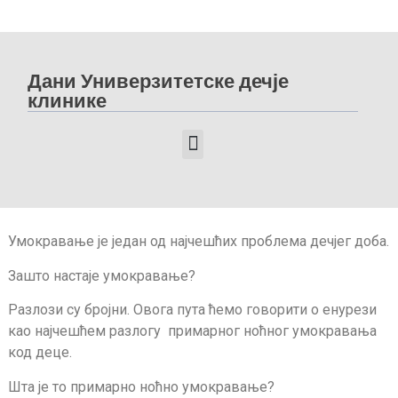
Дани Универзитетске дечје
клинике
ДАНИ УНИВЕРЗИТЕТСКЕ ДЕЧЈЕ КЛИНИКЕ 2025
ДАНИ УНИВЕРЗИТЕТСКЕ ДЕЧЈЕ КЛИНИКЕ 2024
ДАНИ УНИВЕРЗИТЕТСКЕ ДЕЧЈЕ КЛИНИКЕ 2023
ДАНИ УНИВЕРЗИТЕТСКЕ ДЕЧЈЕ КЛИНИКЕ 2022
Умокравање је један од најчешћих проблема дечјег доба.
Зашто настаје умокравање?
Разлози су бројни. Овога пута ћемо говорити о енурези
као најчешћем разлогу примарног ноћног умокравања
код деце.
Шта је то примарно ноћно умокравање?