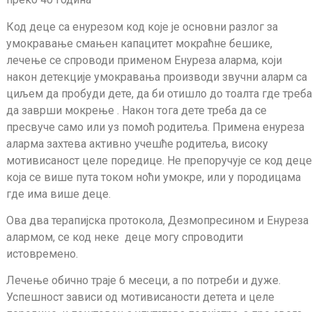
Код деце са енурезом код које је основни разлог за
умокравање смањен капацитет мокраћне бешике,
лечење се спроводи применом Енуреза аларма, који
након детекције умокравања производи звучни аларм са
циљем да пробуди дете, да би отишло до тоалта где треба
да заврши мокрење . Након тога дете треба да се
пресвуче само или уз помоћ родитеља. Примена енуреза
аларма захтева активно учешће родитеља, високу
мотивисаност целе поредице. Не препоручује се код деце
која се више пута током ноћи умокре, или у породицама
где има више деце.
Ова два терапијска протокола, Дезмопресином и Енуреза
алармом, се код неке деце могу спроводити
истовремено.
Лечење обично траје 6 месеци, а по потреби и дуже.
Успешност зависи од мотивисаности детета и целе