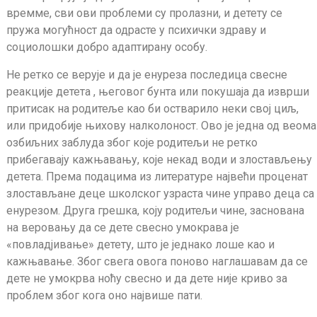
времме, сви ови проблеми су пролазни, и детету се
пружа могућност да одрасте у психички здраву и
социолошки добро адаптирану особу.
Не ретко се верује и да је енуреза последица свесне
реакције детета , његовог бунта или покушаја да изврши
притисак на родитеље као би остварило неки свој циљ,
или придобије њихову налколоност. Ово је једна од веома
озбиљних заблуда због које родитељи не ретко
прибегавају кажњавању, које некад води и злостављењу
детета. Према подацима из литературе највећи проценат
злостављане деце школског узраста чине управо деца са
енурезом. Друга грешка, коју родитељи чине, заснована
на веровању да се дете свесно умокрава је
«повладјивање» детету, што је једнако лоше као и
кажњавање. Због свега овога поново наглашавам да се
дете не умокрва ноћу свесно и да дете није криво за
проблем због кога оно највише пати.