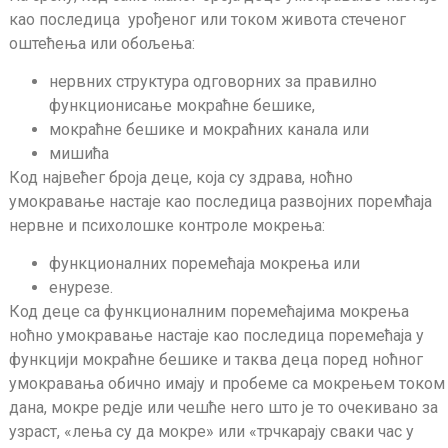
као последица урођеног или током живота стеченог
оштећења или обољења:
нервних структура одговорних за правилно
функционисање мокраћне бешике,
мокраћне бешике и мокраћних канала или
мишића
Код највећег броја деце, која су здрава, ноћно
умокравање настаје као последица развојних поремћаја
нервне и психолошке контроле мокрења:
функционалних поремећаја мокрења или
енурезе.
Код деце са функционалним поремећајима мокрења
ноћно умокравање настаје као последица поремећаја у
функцији мокраћне бешике и таква деца поред ноћног
умокравања обично имају и пробеме са мокрењем током
дана, мокре редје или чешће него што је то очекивано за
узраст, «лења су да мокре» или «трчкарају сваки час у