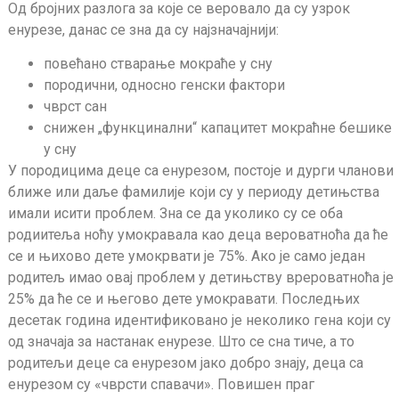
Од бројних разлога за које се веровало да су узрок
енурезе, данас се зна да су најзначајнији:
повећано стварање мокраће у сну
породични, односно генски фактори
чврст сан
снижен „функцинални“ капацитет мокраћне бешике
у сну
У породицима деце са енурезом, постоје и дурги чланови
ближе или даље фамилије који су у периоду детињства
имали исити проблем. Зна се да уколико су се оба
родиитеља ноћу умокравала као деца вероватноћа да ће
се и њихово дете умокрвати је 75%. Ако је само један
родитељ имао овај проблем у детињству врероватноћа је
25% да ће се и његово дете умокравати. Последњих
десетак година идентификовано је неколико гена који су
од значаја за настанак енурезе. Што се сна тиче, а то
родитељи деце са енурезом јако добро знају, деца са
енурезом су «чврсти спавачи». Повишен праг