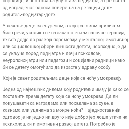
породице, и поштовања упутстава педијатра, а пре свега
од изградјеног односа поверења на релацији дете-
родитељ-педијатар-дете.
У лечење деце са енурезом, о којој се овом приликом
било речи, уколико се са закашњењем започне терапија,
те већ додје до развоја поремећаја у менталној, емотивној
или социолошкој сфери личности детета, неопходно је да
се укључе поред педијатра и дечји психолози,
неуропсихијатри или педагози и социјални радници како
би се детету омогућило да израсте у здраву особу.
Који је савет родитељима деце која се ноћу умокравају.
Једна од најчешћих дилема коју родитељи имају је како се
поставити према детету које се ноћу умокрава. Да ли
покушавати са наградама или похвалама за суве, а
казнама или уценама за мокре ноћи? Најједноставнији
одговор је ни једно ни друго није добро јер лоше утиче на
псхихолошки и емотивни развој детета. Потребно је