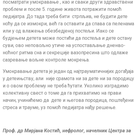
посматрати умокравање , као и сваки други здравствени
проблем и после 5. године живота потражити помоћ
педијатра. До тада треба бити стрпљив, не будити дете
ноћу да се измокри, већ га оставити да спава са пеленама
или у од влажења обезбедјеној постељи. Иако се
будјењем детета може постићи да постеља и дете остану
суви, ово неповољно утиче на успостављање дненво-
ноћног ритма сна и секреције вазопресина што одлаже
сазревање вољне контроле мокрења.
Умокравање детета је један од најтрауматичнијих догађаја
у детеињству, али није срамота ни за дете ни за породицу
и о овом проблему не треба ћутати. Уколико изградимо
колективну свест о томе да га прихватимо на прави
начин, учинићемо да дете и његова породица, поштеђени
стреса и трауме, уз помоћ педијатра нађу решење.
Проф. др Мирјана Костић, нефролог, начелник Центра за