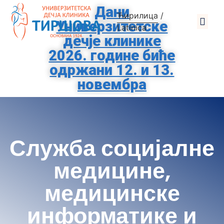
Дани
Ћирилица
/
Универзитетске
О Клиниц
За Родит
Помозите Тиршо
Заштита Подат
Latinica
дечје клинике
2026. године биће
одржани 12. и 13.
новембра
Служба социјалне
медицине,
медицинске
информатике и