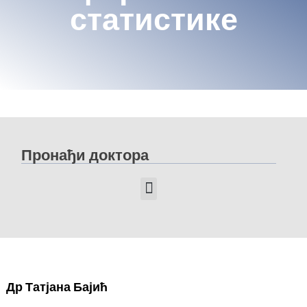
статистике
Пронађи доктора
Др Татјана Бајић