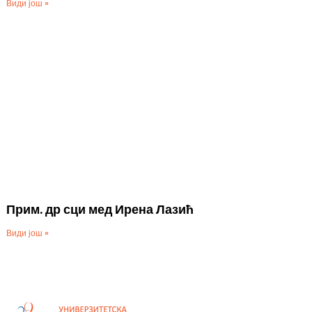
Види још »
Прим. др сци мед Ирена Лазић
Види још »