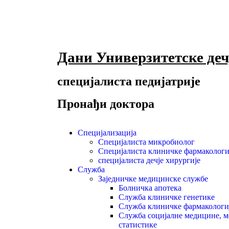
Дани Универзитетске дечј
специјалиста педијатрије
Пронађи доктора
Специјализација
Специјалиста микробиолог
Специјалиста клиничке фармакологи
специјалиста дечје хирургије
Служба
Заједничке медицинске службе
Болничка апотека
Служба клиничке генетике
Служба клиничке фармакологи
Служба социјалне медицине, 
статистике