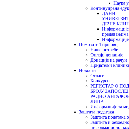
Наука 
Континуирана едук
ДАНИ
УНИВЕРЗИ
ДЕЧЈЕ КЛИН
Информације
предавањима
Информације 
Помозите Тиршовој
Наше потребе
Онлајн донације
Донације на рачун
Пријатељи клиник
Новости
Огласи
Конкурси
РЕГИСТАР О ПО
БРОЈУ ЗАПОСЛЕ
РАДНО АНГАЖО
ЛИЦА
Информације за ме
Заштита података
Заштита података 
Заштита и безбедно
информационо- ко