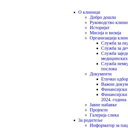
О клиници
Добро дошли
Руководство клини
Историјат
Мисија и визија
Организација клин
Служба за пе
Служба за де
Служба зајед
медицинских
Служба неме
послова
Документи
Етички одбо
Важни докум
Финансијски 
Финансијски 
2024. година
Јавне набавке
Пројекти
Галерија слика
За родитеље
Информатор за пац