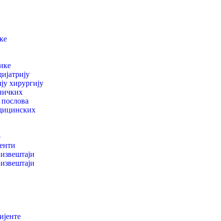
ке
ике
дијатрију
чју хирургију
ничких
 послова
дицинских
р
енти
извештаји
извештаји
ијенте