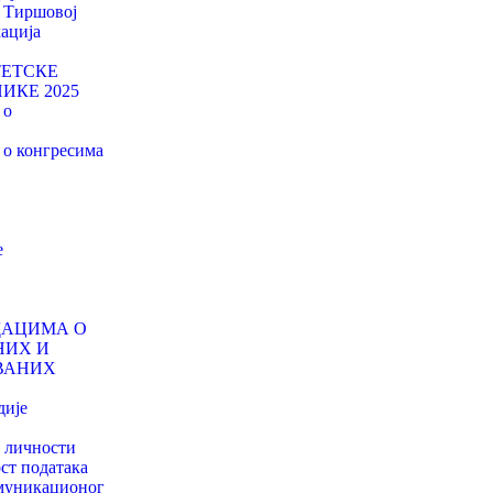
у Тиршовој
ација
ТЕТСКЕ
ИКЕ 2025
 о
о конгресима
е
ДАЦИМА О
НИХ И
ВАНИХ
дије
о личности
ст података
муникационог