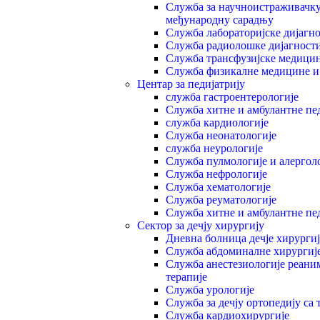
Служба за научноистраживачку,
међународну сарадњу
Служба лабораторијске дијагн
Служба радиолошке дијагност
Служба трансфузијске медици
Служба физикалне медицине и
Центар за педијатрију
служба гастроентерологије
Служба хитне и амбулантне пед
служба кардиологије
Служба неонатологије
служба неурологије
Служба пулмологије и алергол
Служба нефрологије
Служба хематологије
Служба реуматологије
Служба хитне и амбулантне пед
Сектор за дечју хирургију
Дневна болница дечје хирургиј
Служба абдоминалне хирургиј
Служба анестезиологије реани
терапије
Служба урологије
Служба за дечју ортопедију са
Служба кардиохирургије