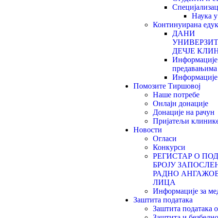
Специјализац
Наука 
Континуирана едук
ДАНИ
УНИВЕРЗИ
ДЕЧЈЕ КЛИН
Информације
предавањима
Информације 
Помозите Тиршовој
Наше потребе
Онлајн донације
Донације на рачун
Пријатељи клиник
Новости
Огласи
Конкурси
РЕГИСТАР О ПО
БРОЈУ ЗАПОСЛЕ
РАДНО АНГАЖО
ЛИЦА
Информације за ме
Заштита података
Заштита података 
Заштита и безбедно