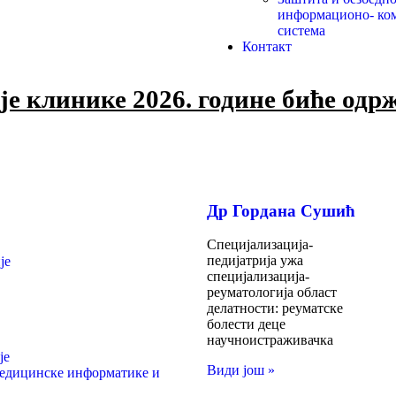
информационо- ко
система
Контакт
е клинике 2026. године биће одрж
Др Гордана Сушић
Специјализација-
педијатрија ужа
је
специјализација-
реуматологија област
делатности: реуматске
болести деце
научноистраживачка
је
Види још »
медицинске информатике и