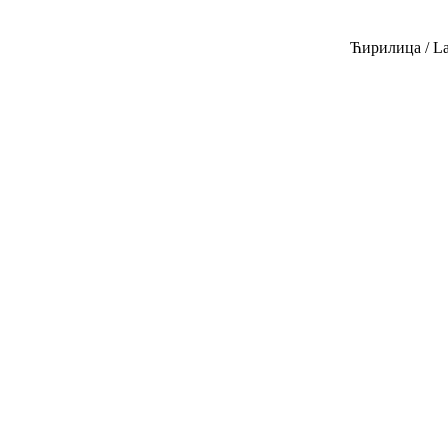
Ћирилица
/
La