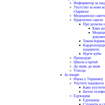
Информатор за пац
Упутство за нове к
еЗдравље
Медицински савет
Практични савети
Пре доласка 
Како до
Медици
докуме
Током боравк
Кардиохиру
пацијенти
Идете кући
Процедуре
Школа и вртић
Да знам, да знам
Утисци
За лекаре
Наука у Тиршовој
Упутите пацијента
Како упутити
Битни телеф
Едукација
Едукација
Студенти и 