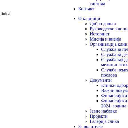
система
Контакт
tinica
О клиници
Добро дошли
Руководство клини
Историјат
Мисија и визија
Организација клин
Служба за пе
Служба за де
Служба зајед
медицинских
Служба неме
послова
Документи
Етички одбо
Важни докум
Финансијски 
Финансијски 
2024. година
Јавне набавке
Пројекти
Галерија слика
За родитеље