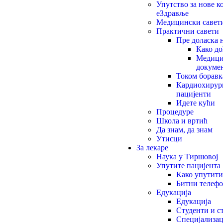
Упутство за нове к
еЗдравље
Медицински савет
Практични савети
Пре доласка 
Како до
Медици
докуме
Током боравк
Кардиохиру
пацијенти
Идете кући
Процедуре
Школа и вртић
Да знам, да знам
Утисци
За лекаре
Наука у Тиршовој
Упутите пацијента
Како упутити
Битни телеф
Едукација
Едукација
Студенти и 
Специјализац