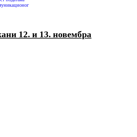
муникационог
ани 12. и 13. новембра