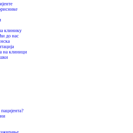
ијенте
ориснике
и
на клинику
ћи до нас
нска
нтација
а на клиници
ршки
 пацијента?
они
стажирање