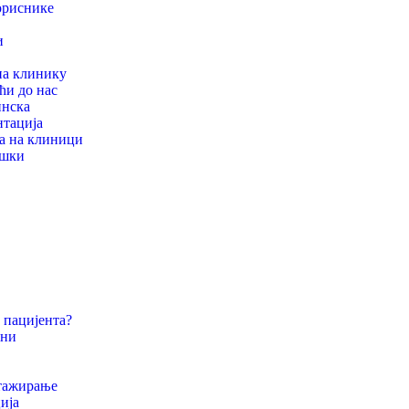
ориснике
и
на клинику
ћи до нас
нска
нтација
а на клиници
ршки
 пацијента?
они
стажирање
ија