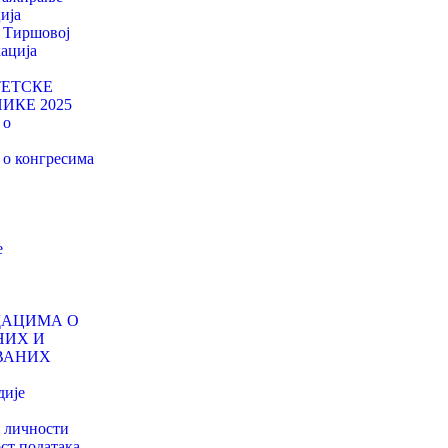
ија
у Тиршовој
ација
ТЕТСКЕ
ИКЕ 2025
 о
о конгресима
е
ДАЦИМА О
НИХ И
ВАНИХ
дије
о личности
ст података