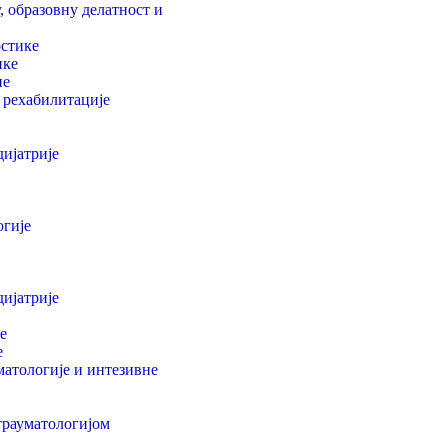
 образовну делатност и
остике
ике
не
 рехабилитације
ијатрије
огије
ијатрије
е
е
матологије и интезивне
 трауматологијом