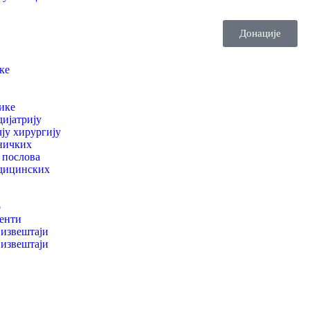
Донације
ке
ике
дијатрију
чју хирургију
ничких
 послова
дицинских
р
енти
извештаји
извештаји