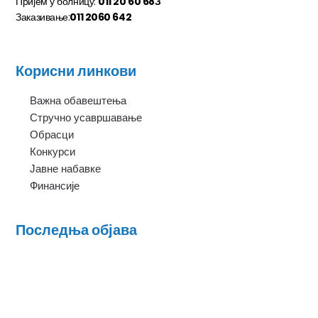
Пријем у болницу:
011 20 60 68З
Заказивање:
011 2060 642
Корисни линкови
Важна обавештења
Стручно усавршавање
Обрасци
Конкурси
Јавне набавке
Финансије
Последња објава