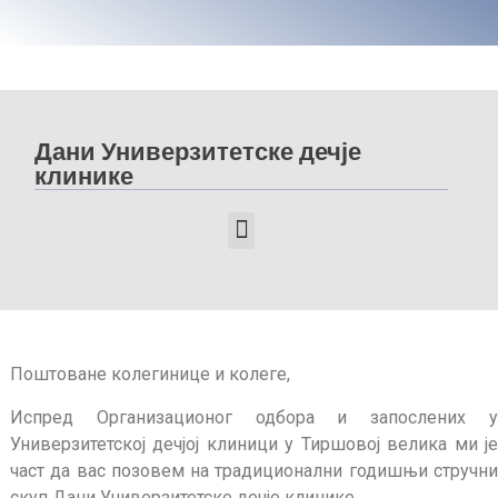
Дани Универзитетске дечје
клинике
ДАНИ УНИВЕРЗИТЕТСКЕ ДЕЧЈЕ КЛИНИКЕ 2025
ДАНИ УНИВЕРЗИТЕТСКЕ ДЕЧЈЕ КЛИНИКЕ 2024
ДАНИ УНИВЕРЗИТЕТСКЕ ДЕЧЈЕ КЛИНИКЕ 2023
ДАНИ УНИВЕРЗИТЕТСКЕ ДЕЧЈЕ КЛИНИКЕ 2022
Поштоване колегинице и колеге,
Испред Организационог одбора и запослених у
Универзитетској дечјој клиници у Тиршовој велика ми је
част да вас позовем на традиционални годишњи стручни
скуп Дани Универзитетске дечје клинике.