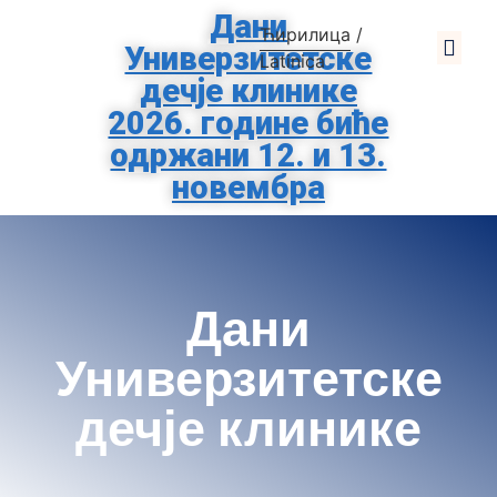
Дани
Ћирилица
/
Универзитетске
О Клиниц
За Родит
Помозите Тиршо
Заштита Подат
Latinica
дечје клинике
2026. године биће
одржани 12. и 13.
новембра
Дани
Универзитетске
дечје клинике