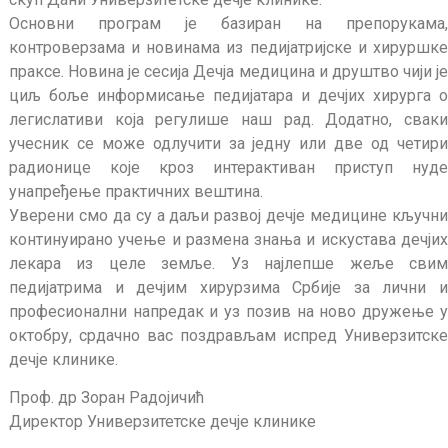
Основни програм је базиран на препорукама,
контроверзама и новинама из педијатријске и хируршке
праксе. Новина је сесија Дечја медицина и друштво чији је
циљ боље информисање педијатара и дечјих хирурга о
легислативи која регулише наш рад. Додатно, сваки
учесник се може одлучити за једну или две од четири
радионице које кроз интерактиван приступ нуде
унапређење практичних вештина.
Уверени смо да су а даљи развој дечје медицине кључни
континуирано учење и размена знања и искустава дечјих
лекара из целе земље. Уз најлепше жеље свим
педијатрима и дечјим хирурзима Србије за лични и
професионални напредак и уз позив на ново дружење у
октобру, срдачно вас поздрављам испред Универзитске
дечје клинике.
Проф. др Зоран Радојичић
Директор Универзитетске дечје клинике