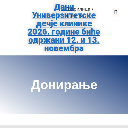
Дани
Ћирилица
/
Универзитетске
О Клиниц
За Родит
Помозите Тиршо
Заштита Подат
Latinica
дечје клинике
2026. године биће
одржани 12. и 13.
новембра
Донирање