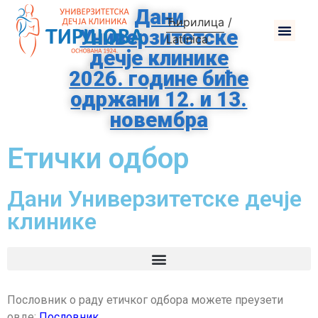
Дани
Ћирилица
/
Универзитетске
Latinica
дечје клинике
2026. године биће
одржани 12. и 13.
новембра
Етички одбор
Дани Универзитетске дечје
клинике
Пословник о раду етичког одбора можете преузети
овде:
Пословник