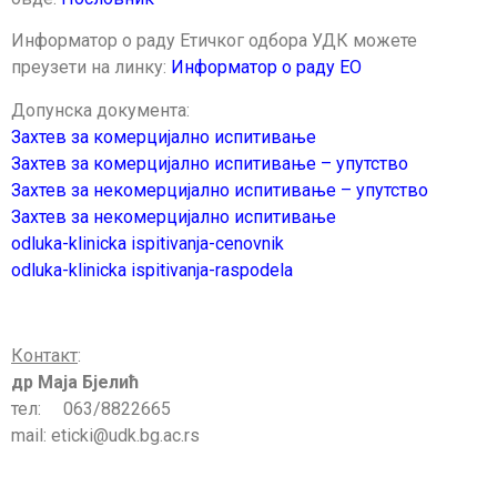
Информатор о раду Етичког одбора УДК можете
преузети на линку:
Информатор о раду ЕО
Допунска документа:
Захтев за комерцијално испитивање
Захтев за комерцијално испитивање – упутство
Захтев за некомерцијално испитивање – упутство
Захтев за некомерцијално испитивање
odluka-klinicka ispitivanja-cenovnik
odluka-klinicka ispitivanja-raspodela
Контакт
:
др Маја Бјелић
тел: 063/8822665
mail: eticki@udk.bg.ac.rs