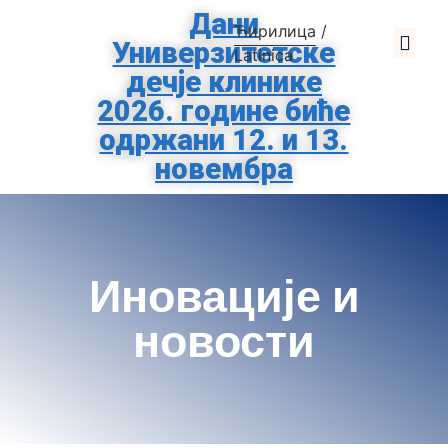
Дани
Ћирилица
/
Универзитетске
О Клиниц
За Родит
Помозите Тиршо
Заштита Подат
Latinica
дечје клинике
2026. године биће
одржани 12. и 13.
новембра
Иновације и
новости