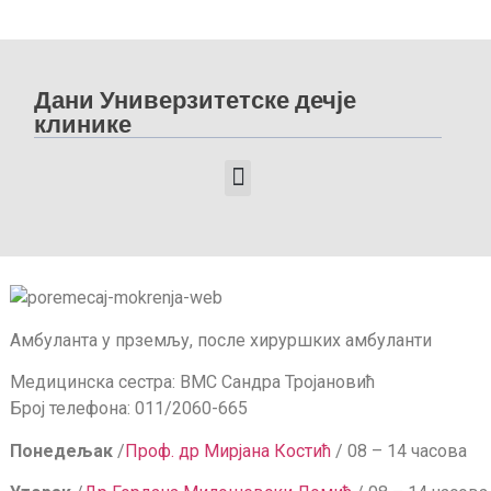
Дани Универзитетске дечје
клинике
ДАНИ УНИВЕРЗИТЕТСКЕ ДЕЧЈЕ КЛИНИКЕ 2025
ДАНИ УНИВЕРЗИТЕТСКЕ ДЕЧЈЕ КЛИНИКЕ 2024
ДАНИ УНИВЕРЗИТЕТСКЕ ДЕЧЈЕ КЛИНИКЕ 2023
ДАНИ УНИВЕРЗИТЕТСКЕ ДЕЧЈЕ КЛИНИКЕ 2022
Амбуланта у прземљу, после хируршких амбуланти
Медицинска сестра: ВМС Сандра Тројановић
Број телефона: 011/2060-665
Понедељак
/
Проф. др Мирјана Костић
/ 08 – 14 часова