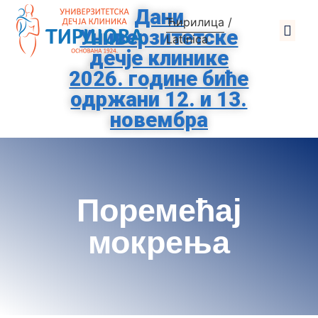
Дани
Ћирилица
/
Универзитетске
О Клиниц
За Родит
Помозите Тиршо
Заштита Подат
Latinica
дечје клинике
2026. године биће
одржани 12. и 13.
новембра
Поремећај
мокрења