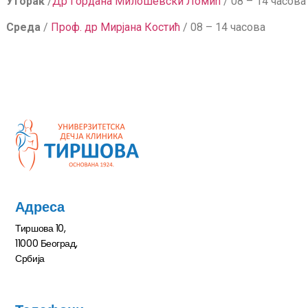
Уторак
/
Др Гордана Милошевски Ломић
/ 08 – 14 часова
Среда
/
Проф. др Мирјана Костић
/ 08 – 14 часова
Адреса
Тиршова 10,
11000 Београд,
Србија