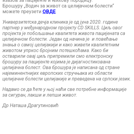
изазов за пацијенте и њихову породицу.
Брошуру „Водич за живот са целијачном болести“
можете преузети
ОВДЕ
.
Универзитетска дечја клиника је од јуна 2020. године
партнер у међународном пројекту CD SKILLS. Циљ овог
пројекта је побољшање квалитета живота пацијената са
целијачном болести. Један од начина је и повећање
знања о самој целијакији и како живети квалитетним
животом упркос бројним потешкоћама. Како би
остварили овај циљ припремили смо електронску
брошуру за пацијенте којима је дијагностикована
целијачна болест. Ова брошура је написана од стране
најеминентнијих европских стручњака из области
целијачне болести целијакије и преведена на српски језик.
Надамо се да ћете у њој наћи све потребне информације
за сигуран, лакши и лепши живот.
Др Наташа Драгутиновић