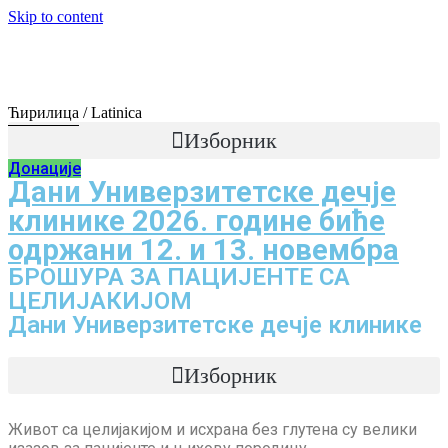
Skip to content
Ћирилица
/
Latinica
Изборник
Донације
Дани Универзитетске дечје
клинике 2026. године биће
одржани 12. и 13. новембра
БРОШУРА ЗА ПАЦИЈЕНТЕ СА
ЦЕЛИЈАКИЈОМ
Дани Универзитетске дечје клинике
Изборник
Живот са целијакијом и исхрана без глутена су велики