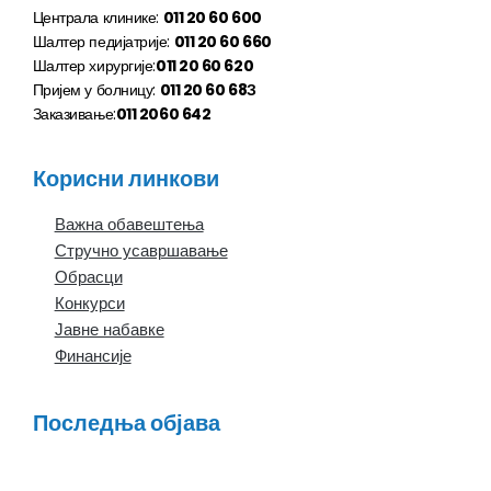
Централа клинике:
011 20 60 600
Шалтер педијатрије:
011 20 60 660
Шалтер хирургије:
011 20 60 620
Пријем у болницу:
011 20 60 68З
Заказивање:
011 2060 642
Корисни линкови
Важна обавештења
Стручно усавршавање
Обрасци
Конкурси
Јавне набавке
Финансије
Последња објава