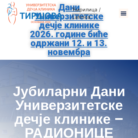
Дани
Ћирилица
/
Универзитетске
Latinica
дечје клинике
2026. године биће
одржани 12. и 13.
новембра
Јубиларни Дани
Универзитетске
дечје клинике –
РАДИОНИЦЕ