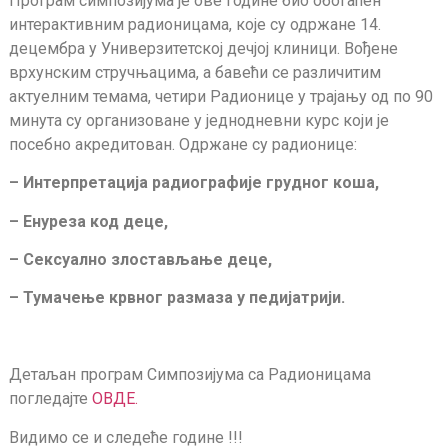
Програм симпозијума је ове године био обогаћен
интерактивним радионицама, које су одржане 14.
децембра у Универзитетској дечјој клиници. Вођене
врхунским стручњацима, а бавећи се различитим
актуелним темама, четири Радионице у трајању од по 90
минута су организоване у једнодневни курс који је
посебно акредитован. Одржане су радионице:
– Интерпретација радиографије грудног коша,
– Енуреза код деце,
– Сексуално злостављање деце,
– Тумачење крвног размаза у педијатрији.
Детаљан програм Симпозијума са Радионицама
погледајте
ОВДЕ.
Видимо се и следеће године !!!