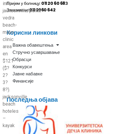
Пријем у болницу:
011 20 60 68З
inn
Заказивање:
011 2060 642
jacksonville/ponte
vedra
beach-
Корисни линкови
mayo
clinic
Важна обавештења
area
Стручно усавршавање
en
Обрасци
$121
Конкурси
($?
Јавне набавке
2?
Финансије
3?
8?).
jacksonville
Последња објава
beach
hoteles
–
kayak