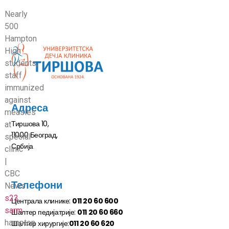
Nearly
500
Hampton
High
students,
staff
immunized
against
Адреса
measles
Тиршова 10,
at
11000 Београд,
special
Србија
clinic
|
CBC
Телефони
News
s23
Централа клинике:
011 20 60 600
sarm
Шалтер педијатрије:
011 20 60 660
hampton
Шалтер хирургије:
011 20 60 620