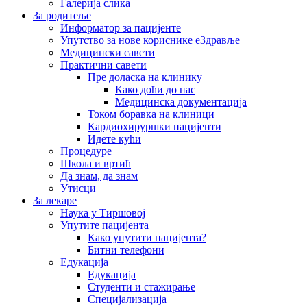
Галерија слика
За родитеље
Информатор за пацијенте
Упутство за нове кориснике еЗдравље
Медицински савети
Практични савети
Пре доласка на клинику
Како доћи до нас
Медицинска документација
Током боравка на клиници
Кардиохируршки пацијенти
Идете кући
Процедуре
Школа и вртић
Да знам, да знам
Утисци
За лекаре
Наука у Тиршовој
Упутите пацијента
Како упутити пацијента?
Битни телефони
Едукација
Едукација
Студенти и стажирање
Специјализација