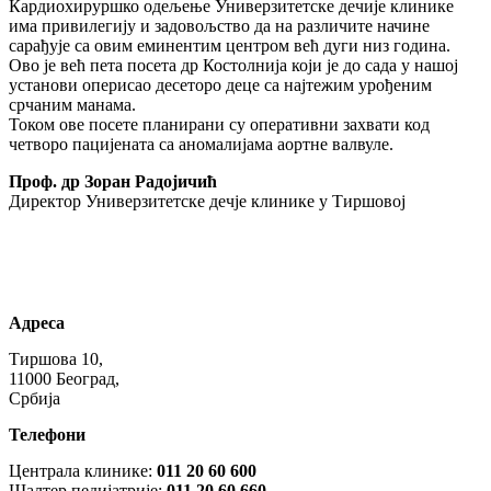
Кардиохируршко одељење Универзитетске дечије клинике
има привилегију и задовољство да на различите начине
сарађује са овим еминентим центром већ дуги низ година.
Ово је већ пета посета др Костолнија који је до сада у нашој
установи оперисао десеторо деце са најтежим урођеним
срчаним манама.
Током ове посете планирани су оперативни захвати код
четворо пацијената са аномалијама аортне валвуле.
Проф. др Зоран Радојичић
Директор Универзитетске дечје клинике у Тиршовој
Адреса
Тиршова 10,
11000 Београд,
Србија
Телефони
Централа клинике:
011 20 60 600
Шалтер педијатрије:
011 20 60 660