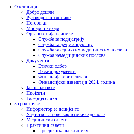
О клиници
Добро дошли
Руководство клинике
Историјат
Мисија и визија
Организација клинике
Служба за педијатрију
Служба за дечју хирургију
Служба заједничких медицинских послова
Служба немедицинских послова
Документи
Етички одбор
Важни документи
Финансијски извештаји
Финансијски извештаји 2024. година
Јавне набавке
Пројекти
Галерија слика
За родитеље
Информатор за пацијенте
Упутство за нове кориснике еЗдравље
Медицински савети
Практични савети
Пре доласка на клинику