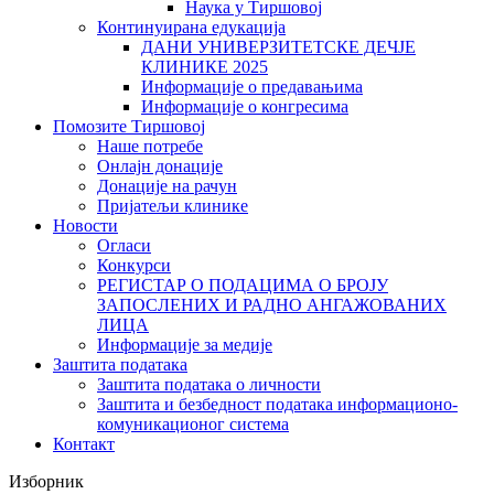
Наука у Тиршовој
Континуирана едукација
ДАНИ УНИВЕРЗИТЕТСКЕ ДЕЧЈЕ
КЛИНИКЕ 2025
Информације о предавањима
Информације о конгресима
Помозите Тиршовој
Наше потребе
Онлајн донације
Донације на рачун
Пријатељи клинике
Новости
Огласи
Конкурси
РЕГИСТАР О ПОДАЦИМА О БРОЈУ
ЗАПОСЛЕНИХ И РАДНО АНГАЖОВАНИХ
ЛИЦА
Информације за медије
Заштита података
Заштита података о личности
Заштита и безбедност података информационо-
комуникационог система
Контакт
Изборник