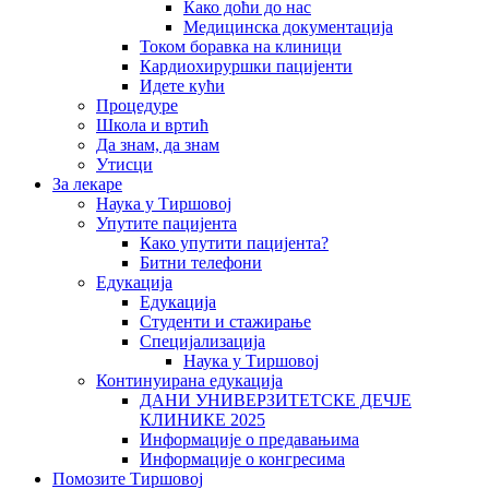
Како доћи до нас
Медицинска документација
Током боравка на клиници
Кардиохируршки пацијенти
Идете кући
Процедуре
Школа и вртић
Да знам, да знам
Утисци
За лекаре
Наука у Тиршовој
Упутите пацијента
Како упутити пацијента?
Битни телефони
Едукација
Едукација
Студенти и стажирање
Специјализација
Наука у Тиршовој
Континуирана едукација
ДАНИ УНИВЕРЗИТЕТСКЕ ДЕЧЈЕ
КЛИНИКЕ 2025
Информације о предавањима
Информације о конгресима
Помозите Тиршовој