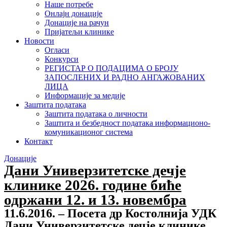
Наше потребе
Онлајн донације
Донације на рачун
Пријатељи клинике
Новости
Огласи
Конкурси
РЕГИСТАР О ПОДАЦИМА О БРОЈУ
ЗАПОСЛЕНИХ И РАДНО АНГАЖОВАНИХ
ЛИЦА
Информације за медије
Заштита података
Заштита података о личности
Заштита и безбедност података информационо-
комуникационог система
Контакт
Донације
Дани Универзитетске дечје
клинике 2026. године биће
одржани 12. и 13. новембра
11.6.2016. – Посета др Костолнија УДК
Дани Универзитетске дечје клинике