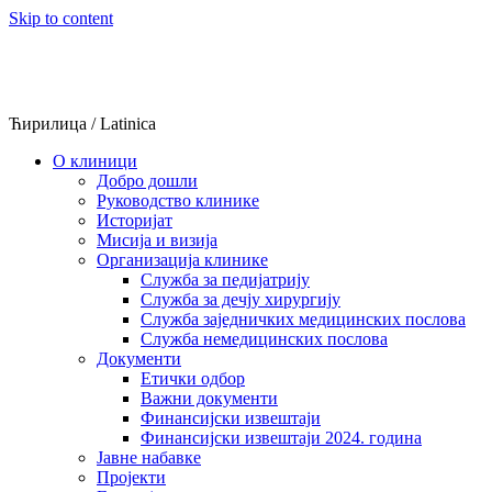
Skip to content
Ћирилица
/
Latinica
О клиници
Добро дошли
Руководство клинике
Историјат
Мисија и визија
Организација клинике
Служба за педијатрију
Служба за дечју хирургију
Служба заједничких медицинских послова
Служба немедицинских послова
Документи
Етички одбор
Важни документи
Финансијски извештаји
Финансијски извештаји 2024. година
Јавне набавке
Пројекти