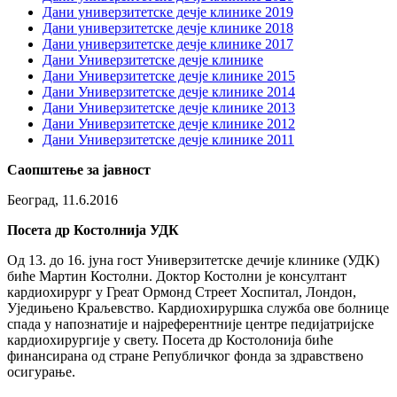
Дани универзитетске дечје клинике 2019
Дани универзитетске дечје клинике 2018
Дани универзитетске дечје клинике 2017
Дани Универзитетске дечје клинике
Дани Универзитетске дечје клинике 2015
Дани Универзитетске дечје клинике 2014
Дани Универзитетске дечје клинике 2013
Дани Универзитетске дечје клинике 2012
Дани Универзитетске дечје клинике 2011
Саопштење за јавност
Београд, 11.6.2016
Посета др Костолнија УДК
Од 13. до 16. јуна гост Универзитетске дечије клинике (УДК)
биће Мартин Костолни. Доктор Костолни је консултант
кардиохирург у Греат Ормонд Стреет Хоспитал, Лондон,
Уједињено Краљевство. Кардиохируршка служба ове болнице
спада у напознатије и најреферентније центре педијатријске
кардиохирургије у свету. Посетa др Костолонија биће
финансирана од стране Републичког фонда за здравствено
осигурање.