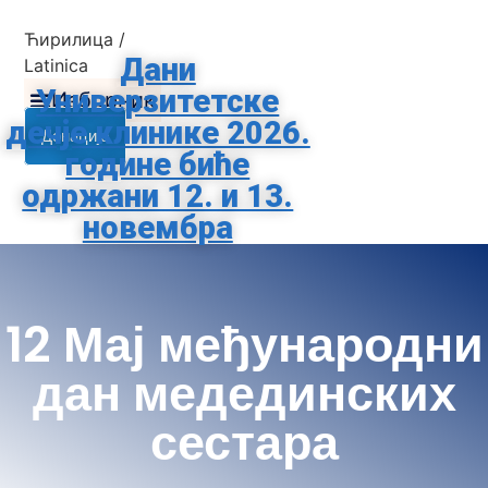
Skip
to
Ћирилица
/
Дани
content
Latinica
Универзитетске
Изборник
дечје клинике 2026.
Донације
године биће
одржани 12. и 13.
новембра
12 Мај међународни
дан медединских
сестара