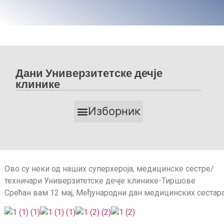
Дани Универзитетске дечје
клинике
Изборник
ДАНИ УНИВЕРЗИТЕТСКЕ ДЕЧЈЕ КЛИНИКЕ 2025
ДАНИ УНИВЕРЗИТЕТСКЕ ДЕЧЈЕ КЛИНИКЕ 2024
ДАНИ УНИВЕРЗИТЕТСКЕ ДЕЧЈЕ КЛИНИКЕ 2023
ДАНИ УНИВЕРЗИТЕТСКЕ ДЕЧЈЕ КЛИНИКЕ 2022
Ово су неки од наших суперхероја, медицинске сестре/
техничари Универзитетске дечје клинике-Тиршове
Срећан вам 12 мај, Међународни дан медицинских сестара