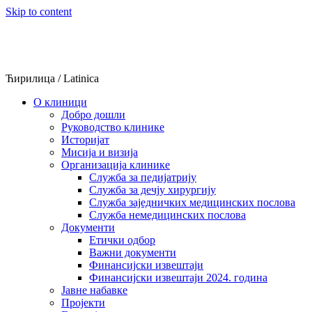
Skip to content
Ћирилица
/
Latinica
О клиници
Добро дошли
Руководство клинике
Историјат
Мисија и визија
Организација клинике
Служба за педијатрију
Служба за дечју хирургију
Служба заједничких медицинских послова
Служба немедицинских послова
Документи
Етички одбор
Важни документи
Финансијски извештаји
Финансијски извештаји 2024. година
Јавне набавке
Пројекти