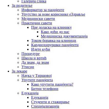
Галерија слика
За родитеље
Информатор за пацијенте
Упутство за нове кориснике еЗдравље
Медицински савети
Практични савети
Пре доласка на клинику
Како доћи до нас
Медицинска документација
Током боравка на клиници
Кардиохируршки пацијенти
Идете кући
Процедуре
Школа и вртић
Да знам, да знам
Утисци
За лекаре
Наука у Тиршовој
Упутите пацијента
Како упутити пацијента?
Битни телефони
Едукација
Едукација
Студенти и стажирање
Специјализација