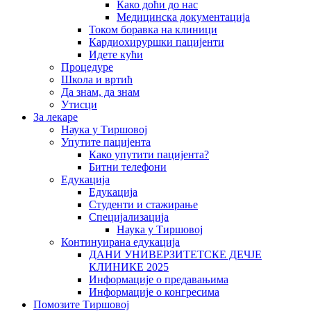
Како доћи до нас
Медицинска документација
Током боравка на клиници
Кардиохируршки пацијенти
Идете кући
Процедуре
Школа и вртић
Да знам, да знам
Утисци
За лекаре
Наука у Тиршовој
Упутите пацијента
Како упутити пацијента?
Битни телефони
Едукација
Едукација
Студенти и стажирање
Специјализација
Наука у Тиршовој
Континуирана едукација
ДАНИ УНИВЕРЗИТЕТСКЕ ДЕЧЈЕ
КЛИНИКЕ 2025
Информације о предавањима
Информације о конгресима
Помозите Тиршовој