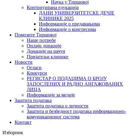
Наука у Тиршовој
Континуирана едукација
ДАНИ УНИВЕРЗИТЕТСКЕ ДЕЧЈЕ
КЛИНИКЕ 2025
Информације о предавањима
Информације о конгресима
Помозите Тиршовој
Наше потребе
Онлајн донације
Донације на рачун
Пријатељи клинике
Новости
Огласи
Конкурси
РЕГИСТАР О ПОДАЦИМА О БРОЈУ
ЗАПОСЛЕНИХ И РАДНО АНГАЖОВАНИХ
ЛИЦА
Информације за медије
Заштита података
Заштита података о личности
Заштита и безбедност података информационо-
комуникационог система
Контакт
Изборник