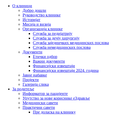
О клиници
Добро дошли
Руководство клинике
Историјат
Мисија и визија
Организација клинике
Служба за педијатрију
Служба за дечју хирургију
Служба заједничких медицинских послова
Служба немедицинских послова
Документи
Етички одбор
Важни документи
Финансијски извештаји
Финансијски извештаји 2024. година
Јавне набавке
Пројекти
Галерија слика
За родитеље
Информатор за пацијенте
Упутство за нове кориснике еЗдравље
Медицински савети
Практични савети
Пре доласка на клинику