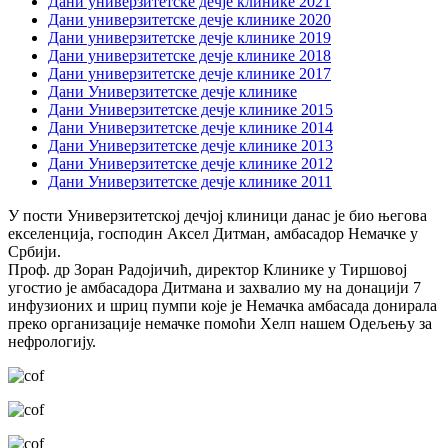
Дани универзитетске дечје клинике 2021
Дани универзитетске дечје клинике 2020
Дани универзитетске дечје клинике 2019
Дани универзитетске дечје клинике 2018
Дани универзитетске дечје клинике 2017
Дани Универзитетске дечје клинике
Дани Универзитетске дечје клинике 2015
Дани Универзитетске дечје клинике 2014
Дани Универзитетске дечје клинике 2013
Дани Универзитетске дечје клинике 2012
Дани Универзитетске дечје клинике 2011
У пости Универзитетској дечјој клиници данас је био његова
екселенција, господин Аксел Дитман, амбасадор Немачке у
Србији.
Проф. др Зоран Радојичић, директор Клинике у Тиршовој
угостио је амбасадора Дитмана и захвалио му на донацији 7
инфузионих и шриц пумпи које је Немачка амбасада донирала
преко организације немачке помоћи Хелп нашем Одељењу за
нефрологију.