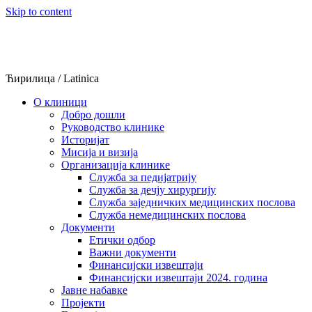
Skip to content
Ћирилица
/
Latinica
О клиници
Добро дошли
Руководство клинике
Историјат
Мисија и визија
Организација клинике
Служба за педијатрију
Служба за дечју хирургију
Служба заједничких медицинских послова
Служба немедицинских послова
Документи
Етички одбор
Важни документи
Финансијски извештаји
Финансијски извештаји 2024. година
Јавне набавке
Пројекти