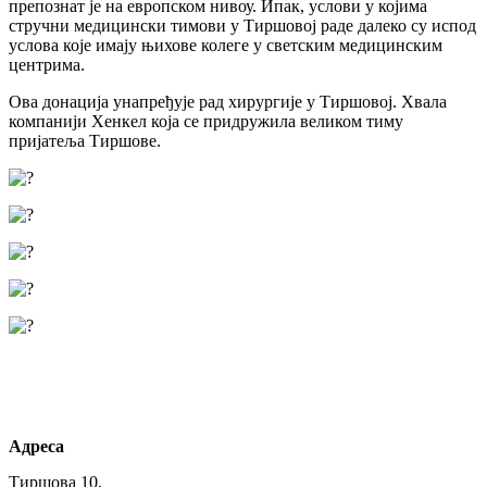
препознат је на европском нивоу. Ипак, услови у којима
стручни медицински тимови у Тиршовој раде далеко су испод
услова које имају њихове колеге у светским медицинским
центрима.
Ова донација унапређује рад хирургије у Тиршовој. Хвала
компанији Хенкел која се придружила великом тиму
пријатеља Тиршове.
Адреса
Тиршова 10,