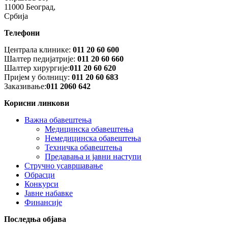
11000 Београд,
Србија
Телефони
Централа клинике:
011 20 60 600
Шалтер педијатрије:
011 20 60 660
Шалтер хирургије:
011 20 60 620
Пријем у болницу:
011 20 60 68З
Заказивање:
011 2060 642
Корисни линкови
Важна обавештења
Медицинска обавештења
Немедицинска обавештења
Техничка обавештења
Предавања и јавни наступи
Стручно усавршавање
Обрасци
Конкурси
Јавне набавке
Финансије
Последња објава