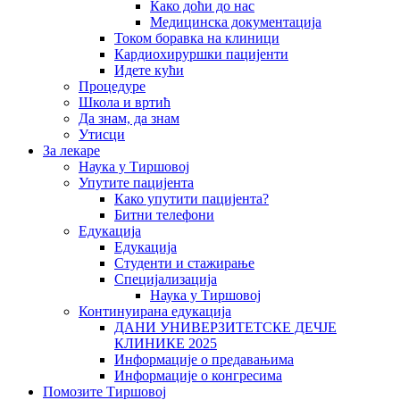
Како доћи до нас
Медицинска документација
Током боравка на клиници
Кардиохируршки пацијенти
Идете кући
Процедуре
Школа и вртић
Да знам, да знам
Утисци
За лекаре
Наука у Тиршовој
Упутите пацијента
Како упутити пацијента?
Битни телефони
Едукација
Едукација
Студенти и стажирање
Специјализација
Наука у Тиршовој
Континуирана едукација
ДАНИ УНИВЕРЗИТЕТСКЕ ДЕЧЈЕ
КЛИНИКЕ 2025
Информације о предавањима
Информације о конгресима
Помозите Тиршовој