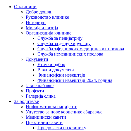
О клиници
Добро дошли
Руководство клинике
Историјат
Мисија и визија
Организација клинике
Служба за педијатрију
Служба за дечју хирургију
Служба заједничких медицинских послова
Служба немедицинских послова
Документи
Етички одбор
Важни документи
Финансијски извештаји
Финансијски извештаји 2024. година
Јавне набавке
Пројекти
Галерија слика
За родитеље
Информатор за пацијенте
Упутство за нове кориснике еЗдравље
Медицински савети
Практични савети
Пре доласка на клинику