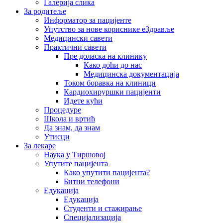
Галерија слика
За родитеље
Информатор за пацијенте
Упутство за нове кориснике еЗдравље
Медицински савети
Практични савети
Пре доласка на клинику
Како доћи до нас
Медицинска документација
Током боравка на клиници
Кардиохируршки пацијенти
Идете кући
Процедуре
Школа и вртић
Да знам, да знам
Утисци
За лекаре
Наука у Тиршовој
Упутите пацијента
Како упутити пацијента?
Битни телефони
Едукација
Едукација
Студенти и стажирање
Специјализација