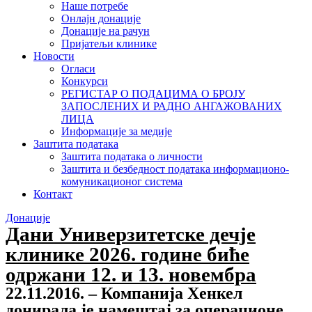
Наше потребе
Онлајн донације
Донације на рачун
Пријатељи клинике
Новости
Огласи
Конкурси
РЕГИСТАР О ПОДАЦИМА О БРОЈУ
ЗАПОСЛЕНИХ И РАДНО АНГАЖОВАНИХ
ЛИЦА
Информације за медије
Заштита података
Заштита података о личности
Заштита и безбедност података информационо-
комуникационог система
Контакт
Донације
Дани Универзитетске дечје
клинике 2026. године биће
одржани 12. и 13. новембра
22.11.2016. – Компанија Хенкел
донирала је намештај за операционе