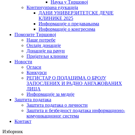
Наука у Тиршовој
Континуирана едукација
ДАНИ УНИВЕРЗИТЕТСКЕ ДЕЧЈЕ
КЛИНИКЕ 2025
Информације о предавањима
Информације о конгресима
Помозите Тиршовој
Наше потребе
Онлајн донације
Донације на рачун
Пријатељи клинике
Новости
Огласи
Конкурси
РЕГИСТАР О ПОДАЦИМА О БРОЈУ
ЗАПОСЛЕНИХ И РАДНО АНГАЖОВАНИХ
ЛИЦА
Информације за медије
Заштита података
Заштита података о личности
Заштита и безбедност података информационо-
комуникационог система
Контакт
Изборник