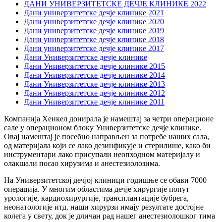
ДАНИ УНИВЕРЗИТЕТСКЕ ДЕЧЈЕ КЛИНИКЕ 2022
Дани универзитетске дечје клинике 2021
Дани универзитетске дечје клинике 2020
Дани универзитетске дечје клинике 2019
Дани универзитетске дечје клинике 2018
Дани универзитетске дечје клинике 2017
Дани Универзитетске дечје клинике
Дани Универзитетске дечје клинике 2015
Дани Универзитетске дечје клинике 2014
Дани Универзитетске дечје клинике 2013
Дани Универзитетске дечје клинике 2012
Дани Универзитетске дечје клинике 2011
Компанија Хенкел донирала је намештај за четри операционе
сале у операционом блоку Универзитетске дечје клинике.
Овај намештај је посебно направљен за потребе наших сала,
од материјала који се лако дезинфикује и стерилише, како би
инструментари лако присупали неопходном материјалу и
олакшали посао хирузима и анестезиолозима.
На Универзитетској дечјој клиници годишње се обави 7000
операција. У многим областима дечје хирургије попут
урологије, кардиохирургије, трансплантације бубрега,
неонатологије итд. наши хирурзи имају резултате достојне
колега у свету, док је дличан рад нашег анестезиолошког тима