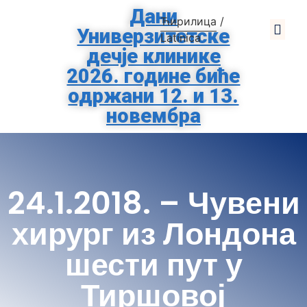
Дани
Ћирилица
/
Универзитетске
О Клиниц
За Родит
Помозите Тиршо
Заштита Подат
Latinica
дечје клинике
2026. године биће
одржани 12. и 13.
новембра
24.1.2018. – Чувени
хирург из Лондона
шести пут у
Тиршовој