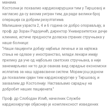
манама.
Костолни је похвалио кардиохируршки тим у Тиршовој и
нагласио да су веома уигран тим, да раде велики број
операција са добрим резултатима.
Малишани узраста 2, 4 и 6 година се добро опорављају, а
проф. др Зоран Радојичић, директор Универзитетске дечје
клинике, истиче предности доласка страних стручњака у
наше болнице:
“Наши пацијенти добију најбиље лечење и за најтежа
стања не одлазе у иностранство, млади лекари имају
прилику да уче од најбољих светских стручњака, а није
занемарљиво ни то да је овакав вид сарадње економски
ислпатив за наш здравсвени систем. Морам још једном
да похвалим сјајан тим кардиохирургије у Тиршовој, и
захвалим др Костолнију. Настављамо сарадњу на
добробит наших пацијената.”
Проф. др Слободан Илић, начелник Службе
кардиохиругије објаснијо је комплексност изведених