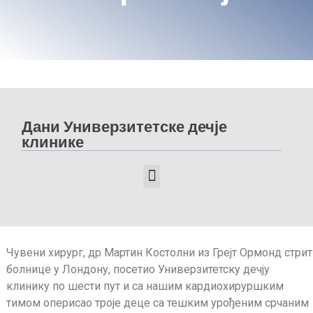
Дани Универзитетске дечје
клинике
ДАНИ УНИВЕРЗИТЕТСКЕ ДЕЧЈЕ КЛИНИКЕ 2025
ДАНИ УНИВЕРЗИТЕТСКЕ ДЕЧЈЕ КЛИНИКЕ 2024
ДАНИ УНИВЕРЗИТЕТСКЕ ДЕЧЈЕ КЛИНИКЕ 2023
ДАНИ УНИВЕРЗИТЕТСКЕ ДЕЧЈЕ КЛИНИКЕ 2022
Чувени хирург, др Мартин Костолни из Грејт Ормонд стрит
болнице у Лондону, посетио Универзитетску дечју
клинику по шести пут и са нашим кардиохируршким
тимом оперисао троје деце са тешким урођеним срчаним