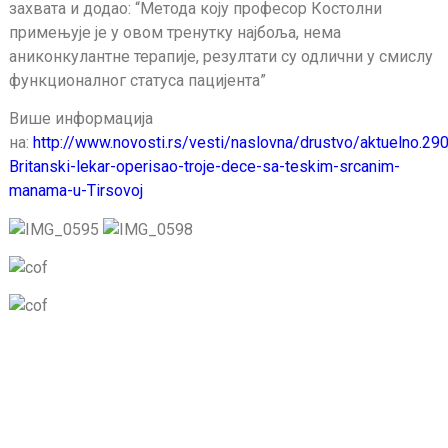
захвата и додао: “Метода коју професор Костолни
примењује је у овом тренутку најбоља, нема
аниконкулантне терапије, резултати су одлични у смислу
функционалног статуса пацијента”
Више информација
на:
http://www.novosti.rs/vesti/naslovna/drustvo/aktuelno.29
Britanski-lekar-operisao-troje-dece-sa-teskim-srcanim-
manama-u-Tirsovoj