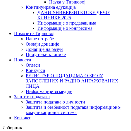
Наука у Тиршовој
Континуирана едукација
ДАНИ УНИВЕРЗИТЕТСКЕ ДЕЧЈЕ
КЛИНИКЕ 2025
Информације о предавањима
Информације о конгресима
Помозите Тиршовој
Наше потребе
Онлајн донације
Донације на рачун
Пријатељи клинике
Новости
Огласи
Конкурси
РЕГИСТАР О ПОДАЦИМА О БРОЈУ
ЗАПОСЛЕНИХ И РАДНО АНГАЖОВАНИХ
ЛИЦА
Информације за медије
Заштита података
Заштита података о личности
Заштита и безбедност података информационо-
комуникационог система
Контакт
Изборник