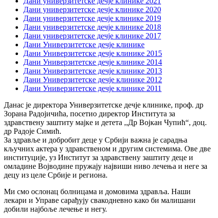
Дани универзитетске дечје клинике 2021
Дани универзитетске дечје клинике 2020
Дани универзитетске дечје клинике 2019
Дани универзитетске дечје клинике 2018
Дани универзитетске дечје клинике 2017
Дани Универзитетске дечје клинике
Дани Универзитетске дечје клинике 2015
Дани Универзитетске дечје клинике 2014
Дани Универзитетске дечје клинике 2013
Дани Универзитетске дечје клинике 2012
Дани Универзитетске дечје клинике 2011
Данас је директора Универзитетске дечје клинике, проф. др
Зорана Радојичића, посетио директор Института за
здравствену заштиту мајке и детета ,,Др Војкан Чупић“, доц.
др Радоје Симић.
За здравље и добробит деце у Србији важна је сарадња
кључних актера у здравственом и другим системима. Ове две
институције, уз Институт за здравствену заштиту деце и
омладине Војводине пружају највиши ниво лечења и неге за
децу из целе Србије и региона.
Ми смо ослонац болницама и домовима здравља. Наши
лекари и Управе сарађују свакодневно како би малишани
добили најбоље лечење и негу.