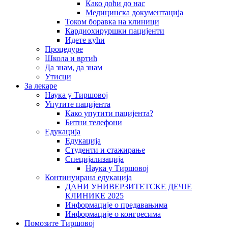
Како доћи до нас
Медицинска документација
Током боравка на клиници
Кардиохируршки пацијенти
Идете кући
Процедуре
Школа и вртић
Да знам, да знам
Утисци
За лекаре
Наука у Тиршовој
Упутите пацијента
Како упутити пацијента?
Битни телефони
Едукација
Едукација
Студенти и стажирање
Специјализација
Наука у Тиршовој
Континуирана едукација
ДАНИ УНИВЕРЗИТЕТСКЕ ДЕЧЈЕ
КЛИНИКЕ 2025
Информације о предавањима
Информације о конгресима
Помозите Тиршовој