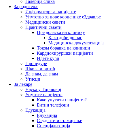
Галерија слика
За родитеље
Информатор за пацијенте
Упутство за нове кориснике еЗдравље
Медицински савети
Практични савети
Пре доласка на клинику
Како доћи до нас
Медицинска документација
Током боравка на клиници
Кардиохируршки пацијенти
Идете кући
Процедуре
Школа и вртић
Да знам, да знам
Утисци
За лекаре
Наука у Тиршовој
Упутите пацијента
Како упутити пацијента?
Битни телефони
Едукација
Едукација
Студенти и стажирање
Специјализација