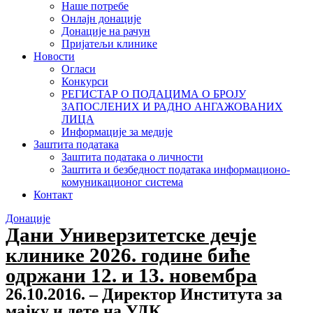
Наше потребе
Онлајн донације
Донације на рачун
Пријатељи клинике
Новости
Огласи
Конкурси
РЕГИСТАР О ПОДАЦИМА О БРОЈУ
ЗАПОСЛЕНИХ И РАДНО АНГАЖОВАНИХ
ЛИЦА
Информације за медије
Заштита података
Заштита података о личности
Заштита и безбедност података информационо-
комуникационог система
Контакт
Донације
Дани Универзитетске дечје
клинике 2026. године биће
одржани 12. и 13. новембра
26.10.2016. – Директор Института за
мајку и дете на УДК