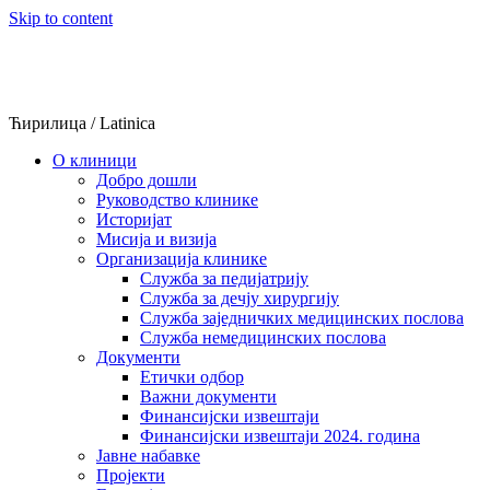
Skip to content
Ћирилица
/
Latinica
О клиници
Добро дошли
Руководство клинике
Историјат
Мисија и визија
Организација клинике
Служба за педијатрију
Служба за дечју хирургију
Служба заједничких медицинских послова
Служба немедицинских послова
Документи
Етички одбор
Важни документи
Финансијски извештаји
Финансијски извештаји 2024. година
Јавне набавке
Пројекти