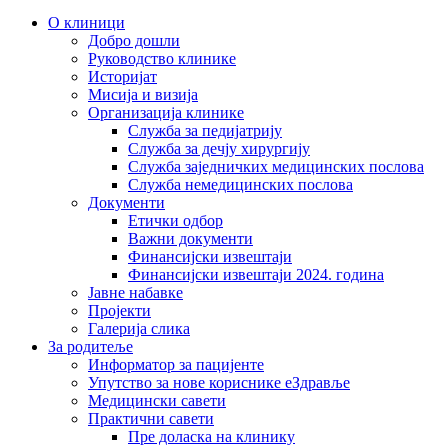
О клиници
Добро дошли
Руководство клинике
Историјат
Мисија и визија
Организација клинике
Служба за педијатрију
Служба за дечју хирургију
Служба заједничких медицинских послова
Служба немедицинских послова
Документи
Етички одбор
Важни документи
Финансијски извештаји
Финансијски извештаји 2024. година
Јавне набавке
Пројекти
Галерија слика
За родитеље
Информатор за пацијенте
Упутство за нове кориснике еЗдравље
Медицински савети
Практични савети
Пре доласка на клинику