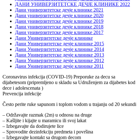
ДАНИ УНИВЕРЗИТЕТСКЕ ДЕЧЈЕ КЛИНИКЕ 2022
Дани универзитетске дечје клинике 2021
Дани универзитетске дечје клинике 2020
Дани универзитетске дечје клинике 2019
Дани универзитетске дечје клинике 2018
Дани универзитетске дечје клинике 2017
Дани Универзитетске дечје клинике
Дани Универзитетске дечје клинике 2015
Дани Универзитетске дечје клинике 2014
Дани Универзитетске дечје клинике 2013
Дани Универзитетске дечје клинике 2012
Дани Универзитетске дечје клинике 2011
Coronavirus infekcija (COVID-19) Preporuke za decu sa
dijabetesom (pripremljeno u skladu sa Udruženjem za dijabetes kod
dece i adolescenata )
Prevencija infekcije
Često perite ruke sapunom i toplom vodom u trajanju od 20 sekundi
– Održavajte razmak (2m) u odnosu na druge
– Kašljite i kijajte u maramicu ili svoj lakat
– Izbegavajte da dodirujete lice
– Sprovodite dezinfekciju predmeta i površina
– Izbegavajte kontakt sa drugom decom