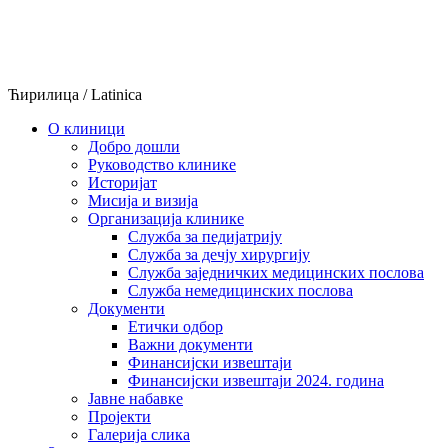
Skip
to
content
Ћирилица
/
Latinica
О клиници
Добро дошли
Руководство клинике
Историјат
Мисија и визија
Организација клинике
Служба за педијатрију
Служба за дечју хирургију
Служба заједничких медицинских послова
Служба немедицинских послова
Документи
Етички одбор
Важни документи
Финансијски извештаји
Финансијски извештаји 2024. година
Јавне набавке
Пројекти
Галерија слика