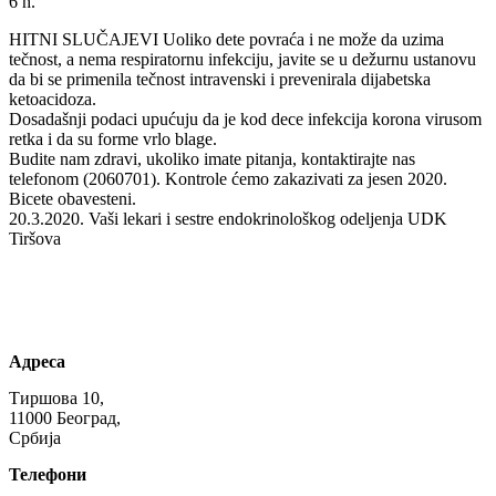
6 h.
HITNI SLUČAJEVI Uoliko dete povraća i ne može da uzima
tečnost, a nema respiratornu infekciju, javite se u dežurnu ustanovu
da bi se primenila tečnost intravenski i prevenirala dijabetska
ketoacidoza.
Dosadašnji podaci upućuju da je kod dece infekcija korona virusom
retka i da su forme vrlo blage.
Budite nam zdravi, ukoliko imate pitanja, kontaktirajte nas
telefonom (2060701). Kontrole ćemo zakazivati za jesen 2020.
Bicete obavesteni.
20.3.2020. Vaši lekari i sestre endokrinološkog odeljenja UDK
Tiršova
Адреса
Тиршова 10,
11000 Београд,
Србија
Телефони