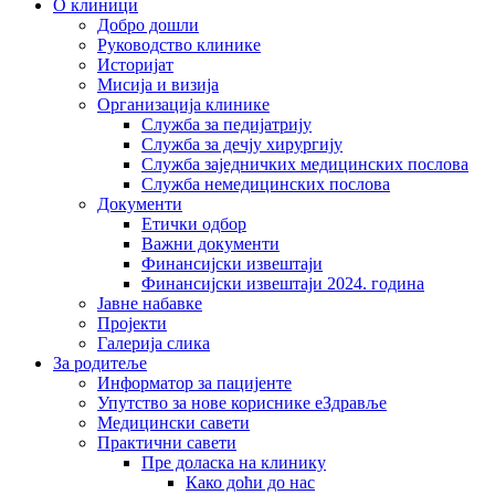
О клиници
Добро дошли
Руководство клинике
Историјат
Мисија и визија
Организација клинике
Служба за педијатрију
Служба за дечју хирургију
Служба заједничких медицинских послова
Служба немедицинских послова
Документи
Етички одбор
Важни документи
Финансијски извештаји
Финансијски извештаји 2024. година
Јавне набавке
Пројекти
Галерија слика
За родитеље
Информатор за пацијенте
Упутство за нове кориснике еЗдравље
Медицински савети
Практични савети
Пре доласка на клинику
Како доћи до нас