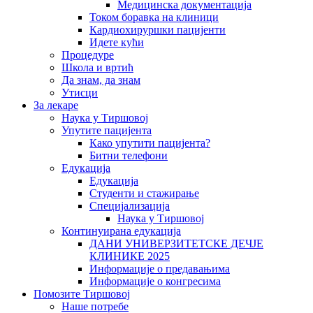
Медицинска документација
Током боравка на клиници
Кардиохируршки пацијенти
Идете кући
Процедуре
Школа и вртић
Да знам, да знам
Утисци
За лекаре
Наука у Тиршовој
Упутите пацијента
Како упутити пацијента?
Битни телефони
Едукација
Едукација
Студенти и стажирање
Специјализација
Наука у Тиршовој
Континуирана едукација
ДАНИ УНИВЕРЗИТЕТСКЕ ДЕЧЈЕ
КЛИНИКЕ 2025
Информације о предавањима
Информације о конгресима
Помозите Тиршовој
Наше потребе