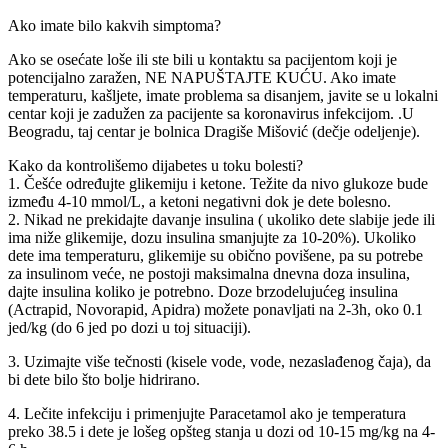
Ako imate bilo kakvih simptoma?
Ako se osećate loše ili ste bili u kontaktu sa pacijentom koji je
potencijalno zaražen, NE NAPUŠTAJTE KUĆU. Ako imate
temperaturu, kašljete, imate problema sa disanjem, javite se u lokalni
centar koji je zadužen za pacijente sa koronavirus infekcijom. .U
Beogradu, taj centar je bolnica Dragiše Mišović (dečje odeljenje).
Kako da kontrolišemo dijabetes u toku bolesti?
1. Češće određujte glikemiju i ketone. Težite da nivo glukoze bude
između 4-10 mmol/L, a ketoni negativni dok je dete bolesno.
2. Nikad ne prekidajte davanje insulina ( ukoliko dete slabije jede ili
ima niže glikemije, dozu insulina smanjujte za 10-20%). Ukoliko
dete ima temperaturu, glikemije su obično povišene, pa su potrebe
za insulinom veće, ne postoji maksimalna dnevna doza insulina,
dajte insulina koliko je potrebno. Doze brzodelujućeg insulina
(Actrapid, Novorapid, Apidra) možete ponavljati na 2-3h, oko 0.1
jed/kg (do 6 jed po dozi u toj situaciji).
3. Uzimajte više tečnosti (kisele vode, vode, nezaslađenog čaja), da
bi dete bilo što bolje hidrirano.
4. Lečite infekciju i primenjujte Paracetamol ako je temperatura
preko 38.5 i dete je lošeg opšteg stanja u dozi od 10-15 mg/kg na 4-