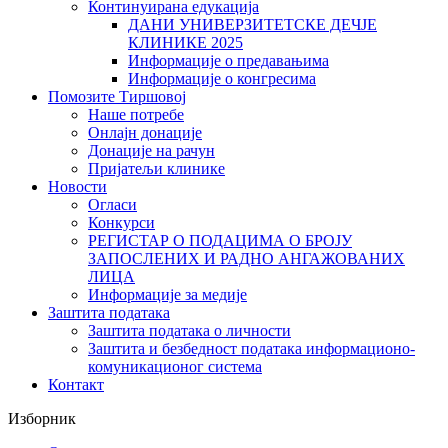
Континуирана едукација
ДАНИ УНИВЕРЗИТЕТСКЕ ДЕЧЈЕ
КЛИНИКЕ 2025
Информације о предавањима
Информације о конгресима
Помозите Тиршовој
Наше потребе
Онлајн донације
Донације на рачун
Пријатељи клинике
Новости
Огласи
Конкурси
РЕГИСТАР О ПОДАЦИМА О БРОЈУ
ЗАПОСЛЕНИХ И РАДНО АНГАЖОВАНИХ
ЛИЦА
Информације за медије
Заштита података
Заштита података о личности
Заштита и безбедност података информационо-
комуникационог система
Контакт
Изборник