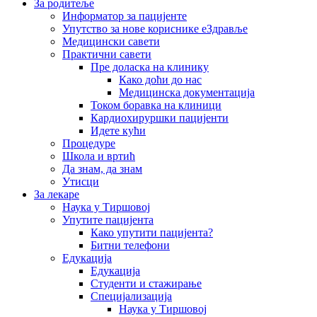
За родитеље
Информатор за пацијенте
Упутство за нове кориснике еЗдравље
Медицински савети
Практични савети
Пре доласка на клинику
Како доћи до нас
Медицинска документација
Током боравка на клиници
Кардиохируршки пацијенти
Идете кући
Процедуре
Школа и вртић
Да знам, да знам
Утисци
За лекаре
Наука у Тиршовој
Упутите пацијента
Како упутити пацијента?
Битни телефони
Едукација
Едукација
Студенти и стажирање
Специјализација
Наука у Тиршовој