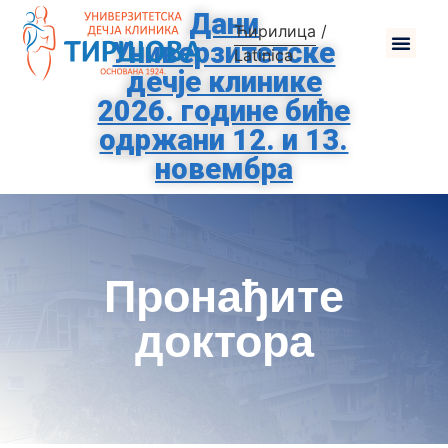
Дани
Ћирилица
/
Универзитетске
Latinica
дечје клинике
2026. године биће
одржани 12. и 13.
новембра
Пронађите
доктора